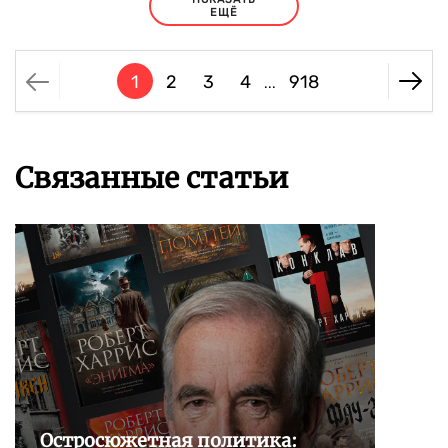
ЕЩЁ
1
2
3
4
918
...
Связанные статьи
Остросюжетная политика: