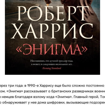
ез три года: в 1990-е Харрису еще было сложно постоянно 
ом. «Энигма» рассказывает о британских разведчиках военн
немцев благодаря взлому кода «Энигма». Главный герой, То
но обнаруживает у нее дома шифровки, вызывающие подозрени