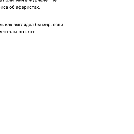
а политики в журнале The
иса об аферистах,
м, как выглядел бы мир, если
ментального, это