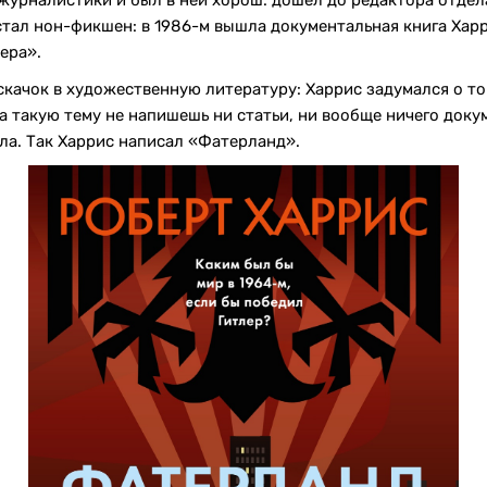
журналистики и был в ней хорош: дошел до редактора отдел
тал нон-фикшен: в 1986-м вышла документальная книга Харр
ера».
скачок в художественную литературу: Харрис задумался о то
а такую тему не напишешь ни статьи, ни вообще ничего доку
ла. Так Харрис написал «Фатерланд».