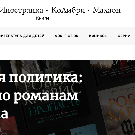
Иностранка
КоЛибри
Махаон
Книги
СЕРИИ
ЛИТЕРАТУРА ДЛЯ ДЕТЕЙ
NON-FICTION
КОМИКСЫ
 политика:
по романам
са