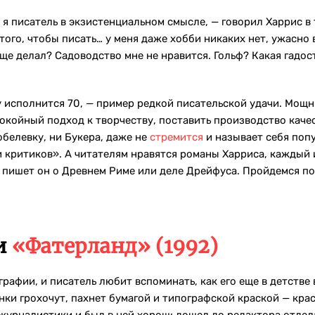
 я писатель в экзистенциальном смысле, — говорил Харрис в 
того, чтобы писать… у меня даже хобби никаких нет, ужасно в
еще делал? Садоводство мне не нравится. Гольф? Какая гадост
у исполнится 70, — пример редкой писательской удачи. Мощ
окойный подход к творчеству, поставить производство каче
обелевку, ни Букера, даже не
стремится
и называет себя поп
и критиков». А читателям нравятся романы Харриса, каждый 
 пишет он о Древнем Риме или деле Дрейфуса. Пройдемся по
и
«Фатерланд» (1992)
графии, и писатель любит вспоминать, как его еще в детстве
нки грохочут, пахнет бумагой и типографской краской — кра