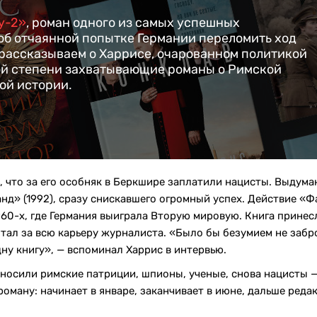
у-2»
, роман одного из самых успешных
об отчаянной попытке Германии переломить ход
 рассказываем о Харрисе, очарованном политикой
ной степени захватывающие романы о Римской
ой истории.
 что за его особняк в Беркшире заплатили нацисты. Выдума
нд» (1992), сразу снискавшего огромный успех. Действие «
60-х, где Германия выиграла Вторую мировую. Книга принес
ботал за всю карьеру журналиста. «Было бы безумием не заб
ну книгу», — вспоминал Харрис в интервью.
иносили римские патриции, шпионы, ученые, снова нацисты — 
роману: начинает в январе, заканчивает в июне, дальше реда