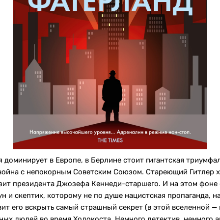
 доминирует в Европе, в Берлине стоит гигантская триумфаль
 война с непокорным Советским Союзом. Стареющий Гитлер х
зит президента Джозефа Кеннеди-старшего. И на этом фоне
н и скептик, которому не по душе нацистская пропаганда, н
вит его вскрыть самый страшный секрет (в этой вселенной — 
ых людей во время Холокоста. Немного детектив, немного 