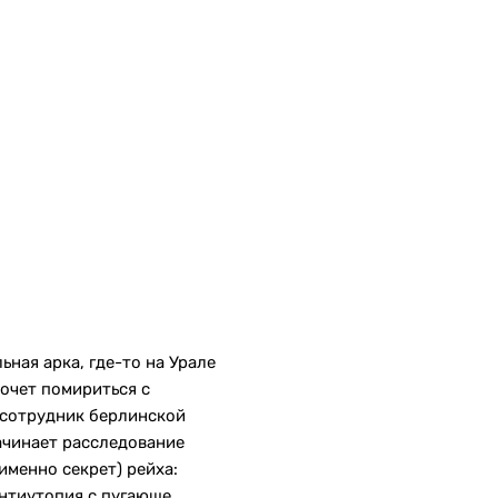
ная арка, где-то на Урале
очет помириться с
 сотрудник берлинской
ачинает расследование
именно секрет) рейха:
антиутопия с пугающе