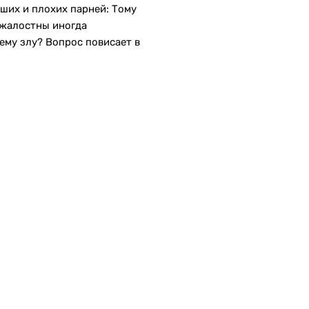
ших и плохих парней: Тому
зжалостны иногда
ему злу? Вопрос повисает в