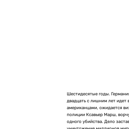
Шестидесятые годы. Германия
двадцать с лишним лет идет
американцами, ожидается ви
полиции Ксавьер Марш, ворчу
одного убийства. Дело заста
уничтожение миллионов мирн