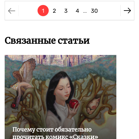
1
2
3
4
30
...
Связанные статьи
Почему стоит обязательно
прочитать комикс «Сказки»