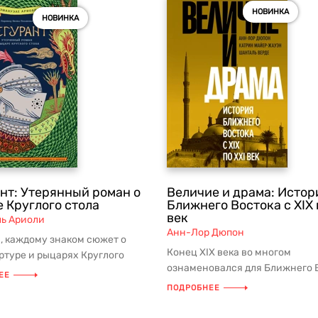
НОВИНКА
НОВИНКА
нт: Утерянный роман о
Величие и драма: Истор
 Круглого стола
Ближнего Востока с XIX 
век
ь Ариоли
Анн-Лор Дюпон
, каждому знаком сюжет о
Конец XIX века во многом
ртуре и рыцарях Круглого
ознаменовался для Ближнего 
ожет показаться, что мы зна...
ЕЕ
временем глубоких перемен и 
ПОДРОБНЕЕ
народу в...