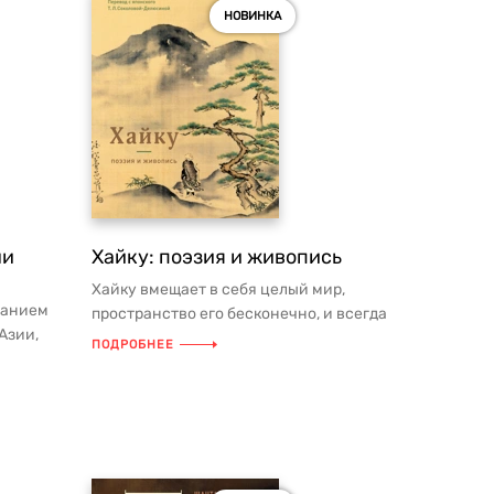
НОВИНКА
ни
Хайку: поэзия и живопись
Хайку вмещает в себя целый мир,
данием
пространство его бесконечно, и всегда
Азии,
это краткий момент настоящего ...
ПОДРОБНЕЕ
рны...