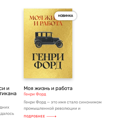
НОВИНКА
си и
Моя жизнь и работа
тикана
Генри Форд
Генри Форд — это имя стало синонимом
едних
промышленной революции и
ждалось
автомобильной эры. Созданная им в
ПОДРОБНЕЕ
...
нача...