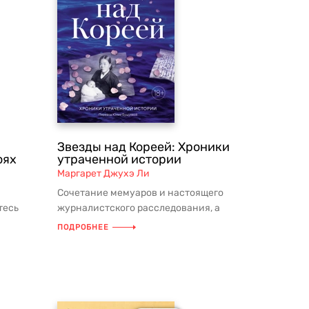
Звезды над Кореей: Хроники
оях
утраченной истории
Маргарет Джухэ Ли
Сочетание мемуаров и настоящего
тесь
журналистского расследования, а
,
также необычный взгляд на Южную
ПОДРОБНЕЕ
Коре...