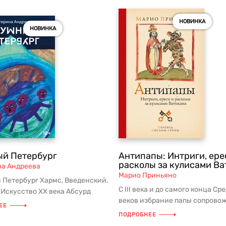
НОВИНКА
НОВИНКА
ый Петербург
Антипапы: Интриги, ере
расколы за кулисами Ва
на Андреева
Марио Приньяно
 Петербург Хармс, Введенский,
С III века и до самого конца Ср
Искусство ХХ века Абсурд
веков избрание папы сопрово
премии Андрея Бел...
ЕЕ
разногласиями и конфликтами.
ПОДРОБНЕЕ