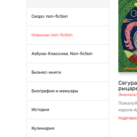
Скоро: non-fiction
Новинки non-fiction
Азбука-Классика. Non-fiction
Бизнес-книги
Сегура
рыцаре
Биографии и мемуары
Эманюэл
Пожалуй
История
короле А
стола. М
ПОДРОБН
Кулинария