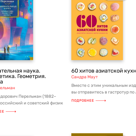
тельная наука.
60 хитов азиатской кух
тика. Геометрия.
Сандра Маут
а
Вместе с этим уникальным из
рельман
вы отправитесь в гастротур по 
идорович Перельман (1882–
наслаждаясь местными кулина
ПОДРОБНЕЕ
российский и советский физик
тик, создатель особого ...
ЕЕ