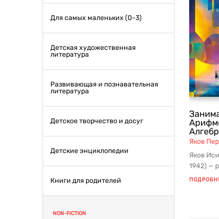
Для самых маленьких (0-3)
Детская художественная
литература
Развивающая и познавательная
литература
Занима
Детское творчество и досуг
Арифме
Алгебр
Яков Пе
Детские энциклопедии
Яков Ис
1942) — 
и матема
Книги для родителей
ПОДРОБН
NON-FICTION