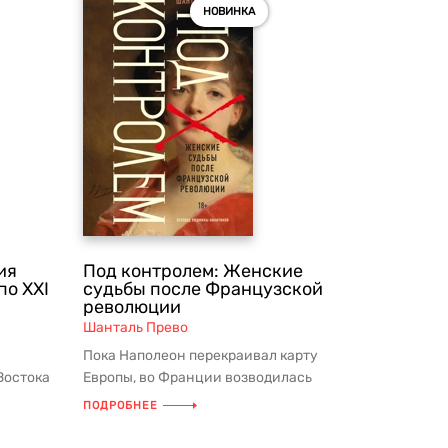
НОВИНКА
ия
Под контролем: Женские
по XXI
судьбы после Французской
революции
Шанталь Прево
Пока Наполеон перекраивал карту
Востока
Европы, во Франции возводилась
дал
«гранитная глыба» Гражданского
ПОДРОБНЕЕ
кодекс...