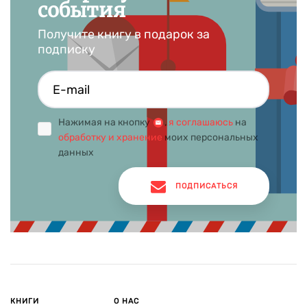
события
Получите книгу в подарок за
подписку
Нажимая на кнопку
,
я соглашаюсь
на
обработку и хранение
моих персональных
данных
ПОДПИСАТЬСЯ
КНИГИ
О НАС