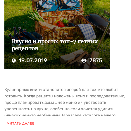
Вкусно и просто: топ-7 летних
рецептов
19.07.2019
7875
Кулинарные книги становятся опорой для тех, кто любит
готовить. Когда рецепты изложены ясно и последовательно,
проще планировать домашнее меню и чувствовать
уверенность на кухне, особенно если хочется удивить
близких чем-то необычным. В разделе каталога нашего
издательства собрана литература для тех, кто интересуется
ЧИТАТЬ ДАЛЕЕ
готовкой и хочет развивать навыки.