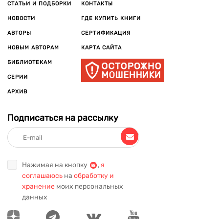
СТАТЬИ И ПОДБОРКИ
КОНТАКТЫ
событий и эмоций, которые до сих пор волнуют и
НОВОСТИ
ГДЕ КУПИТЬ КНИГИ
вдохновляют читателей.
АВТОРЫ
СЕРТИФИКАЦИЯ
Откройте для себя
интересные книги классиков
. Наши
издания подойдут как для ценителей, так и для тех, кто
НОВЫМ АВТОРАМ
КАРТА САЙТА
только начинает знакомство с литературным наследием. На
БИБЛИОТЕКАМ
сайте вы найдете
художественную литературу
всех времен
СЕРИИ
– от проверенной классики до редких и особенных книг,
которые станут настоящей находкой в вашей библиотеке.
АРХИВ
Подписаться на рассылку
Нажимая на кнопку
,
я
соглашаюсь
на
обработку и
хранение
моих персональных
данных