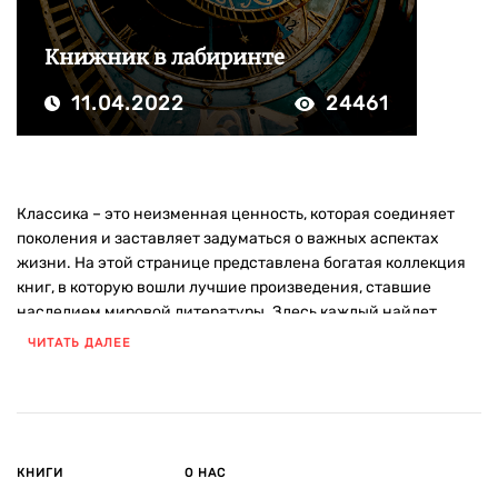
Книжник в лабиринте
11.04.2022
24461
Классика
– это неизменная ценность, которая соединяет
поколения и заставляет задуматься о важных аспектах
жизни. На этой странице представлена богатая коллекция
книг
, в которую вошли лучшие произведения, ставшие
наследием мировой литературы. Здесь каждый найдет
книгу
по душе – от философских размышлений до
ЧИТАТЬ ДАЛЕЕ
трогательных историй о любви.
В коллекции
романы
, рассказы, пьесы и другие жанры,
которые раскрывают уникальные черты
мировой классики
.
Подобранные произведения позволяют окунуться в мир, где
чувствуется дыхание прошлого и глубокие мысли великих
КНИГИ
О НАС
авторов. Сюжеты классической
мировой литературы
полны