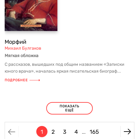
Морфий
Михаил Булгаков
Мягкая обложка
С рассказов, вышедших под общим названием «Записки
юного врача», началась яркая писательская биограф...
ПОДРОБНЕЕ
ПОКАЗАТЬ
ЕЩЁ
1
2
3
4
165
...