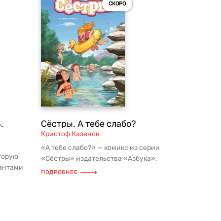
СКОРО
.
Сёстры. А тебе слабо?
Кристоф Казенов
«А тебе слабо?» — комикс из серии
оторую
«Сёстры» издательства «Азбука»:
гантами
история о сёстрах Венди и Марин, и...
ПОДРОБНЕЕ