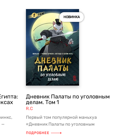
НОВИНКА
Египта:
Дневник Палаты по уголовным
иксах
делам. Том 1
R.C
инкс,
Первый том популярной маньхуа
 —
«Дневник Палаты по уголовным
 Древн...
делам»! Более 3 миллиардов прочтений
ПОДРОБНЕЕ
по ...