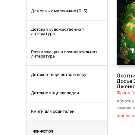
Для самых маленьких (0-3)
Детская художественная
литература
Развивающая и познавательная
литература
Детское творчество и досуг
Охотни
Досье 
Джейн
Франк Т
Детские энциклопедии
«Охотни
комиксов
Книги для родителей
Франка Т
ПОДРОБН
NON-FICTION