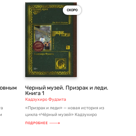
СКОРО
ловным
Черный музей. Призрак и леди.
Книга 1
Кадзухиро Фудзита
уа
«Призрак и леди» — новая история из
м
цикла «Чёрный музей» Кадзухиро
рочтений
Фудзиты, наиболее известного свои...
ПОДРОБНЕЕ