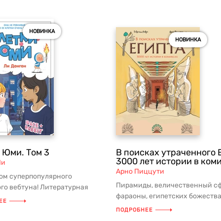
НОВИНКА
НОВИНКА
 Юми. Том 3
В поисках утраченного 
3000 лет истории в ком
Ли
Арно Пиццути
том суперпопулярного
Пирамиды, величественный сф
го вебтуна! Литературная
фараоны, египетских божества
дорамы-экранизации,
ЕЕ
многие из нас с детства грезят
ше...
ПОДРОБНЕЕ