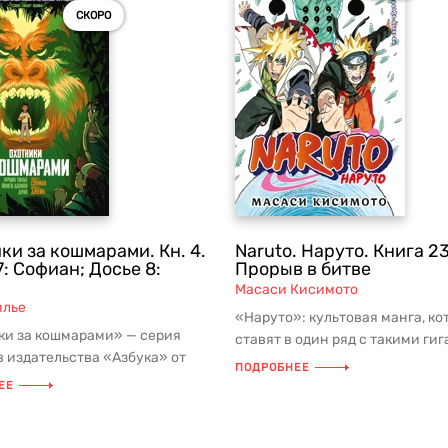
СКОРО
ки за кошмарами. Кн. 4.
Naruto. Наруто. Книга 23
7: Софиан; Досье 8:
Прорыв в битве
Масаси Кисимото
илье
«Наруто»: культовая манга, к
ки за кошмарами» — серия
ставят в один ряд с такими ги
 издательства «Азбука» от
жанра, как «One Piece. Больш...
ПОДРОБНЕЕ
илье, признанного мастера ...
ЕЕ