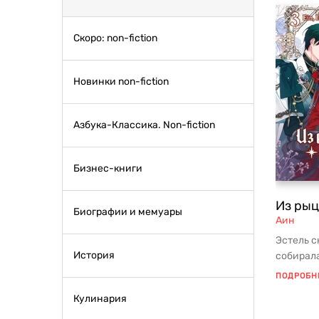
Скоро: non-fiction
Новинки non-fiction
Азбука-Классика. Non-fiction
Бизнес-книги
Из рыц
Биографии и мемуары
Аин
Эстель с
История
собирала
раскрыть 
ПОДРОБН
Кулинария