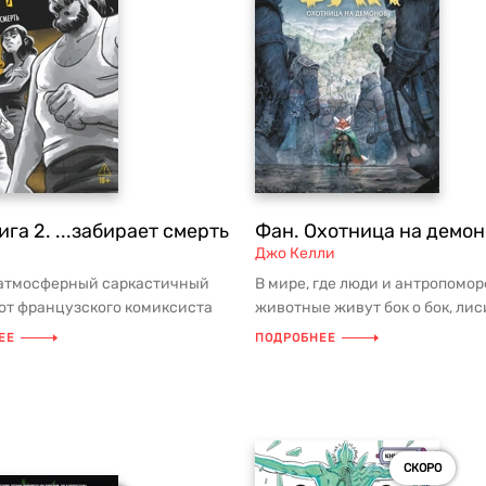
ига 2. ...забирает смерть
Фан. Охотница на демон
Джо Келли
 атмосферный саркастичный
В мире, где люди и антропомо
от французского комиксиста
животные живут бок о бок, ли
амая известная работа а...
посвятила себя охоте на демон.
ЕЕ
ПОДРОБНЕЕ
СКОРО