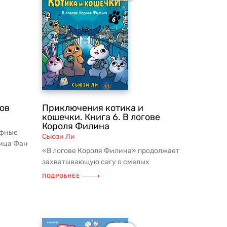
ов
Приключения котика и
кошечки. Книга 6. В логове
Короля Филина
рфные
Сьюзи Ли
сица Фан
«В логове Короля Филина» продолжает
..
захватывающую сагу о смелых
пушистых героях и их друзьях. Это уж...
ПОДРОБНЕЕ