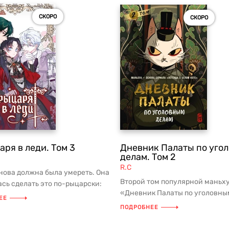
СКОРО
СКОРО
аря в леди. Том 3
Дневник Палаты по уго
делам. Том 2
R.C
нова должна была умереть. Она
Второй том популярной маньх
сь сделать это по-рыцарски:
«Дневник Палаты по уголовны
правду о себе и у...
ЕЕ
делам»! Более 3 миллиардов п
ПОДРОБНЕЕ
по ...