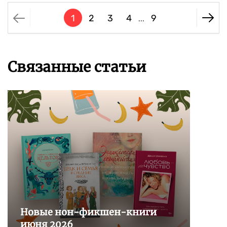
1
2
3
4
9
...
Связанные статьи
Новые нон-фикшен-книги
июня 2026