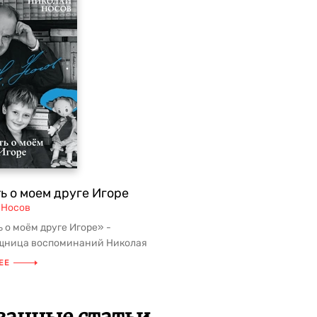
ь о моем друге Игоре
 Носов
 о моём друге Игоре» -
щница воспоминаний Николая
вича Носова, драгоценные
ЕЕ