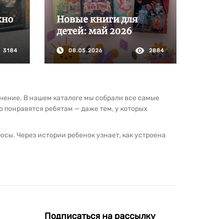
жно
Новые книги для
детей: май 2026
3184
08.05.2026
2884
чение. В нашем каталоге мы собрали все самые
 понравятся ребятам — даже тем, у которых
росы. Через истории ребенок узнает, как устроена
новится спутником на пути взросления — тем самым
оваться, размышлять и принимать решения,
нные фантастические миры на основе книжных.
 не обязанностью, а радостью, ярким
нку расти, не теряя способности удивляться.
Подписаться на рассылку