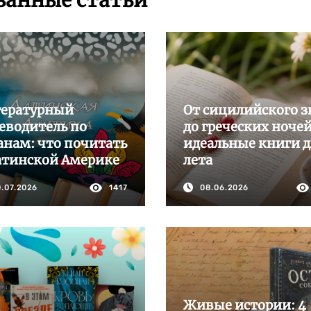
занные статьи
ературный
От сицилийского з
еводитель по
до греческих ночей
анам: что почитать
идеальные книги 
атинской Америке
лета
0.07.2026
1417
08.06.2026
Живые истории: 4