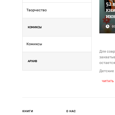
52 
кни
Творчество
июн
0
КОМИКСЫ
Комиксы
Для совр
захватыв
АРХИВ
остаетс
Детские 
дружба,
ЧИТАТЬ
тихим го
гармонич
Чтение —
Красочны
приключе
КНИГИ
О НАС