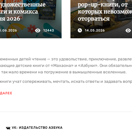
художественные
pop-up-книги, от
ги и комикса
которых невозмо
я 2026
оторваться
3.06.2026
12443
14.05.2026
еменных детей чтение — это удовольствие, приключение, развле
ающие детские книги от «Махаона» и «Азбуки». Они обязательно
я так мало времени на погружение в вымышленные вселенные.
книги учат сопереживать, мечтать, искать ответы и задавать воп
 почему важно быть добрым и смелым
.
Хорошее произведение ста
 ДАЛЕЕ
лосом, который помогает понять себя и других, учит концентрир
но развивает личность.
 это интересно! Детям, например, нравится создавать собстве
е иллюстрации, живой язык и продуманный сюжет делают чтение
нием. В этом и заключается сила литературы: она помогает ребе
VK: ИЗДАТЕЛЬСТВО АЗБУКА