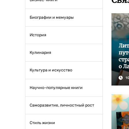
Свя
Биографии и мемуары
История
Лит
пут
Кулинария
стр
о Л
Культура и искусство
1
Научно-популярные книги
Саморазвитие, личностный рост
Стиль жизни