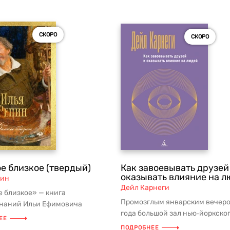
СКОРО
СКОРО
е близкое (твердый)
Как завоевывать друзей
оказывать влияние на 
пин
Дейл Карнеги
 близкое» — книга
Промозглым январским вечеро
наний Ильи Ефимовича
года большой зал нью‑йоркског
 раскрывающая эпоху через
ЕЕ
«Пенсильвания» оказался пере
печат...
ПОДРОБНЕЕ