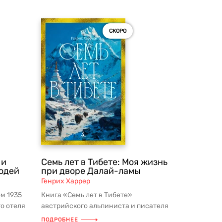
СКОРО
 и
Семь лет в Тибете: Моя жизнь
людей
при дворе Далай-ламы
Генрих Харрер
м 1935
Книга «Семь лет в Тибете»
о отеля
австрийского альпиниста и писателя
п...
Генриха Харрера — это невероятная
ПОДРОБНЕЕ