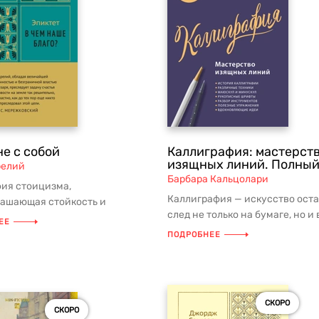
е с собой
Каллиграфия: мастерст
изящных линий. Полный
релий
Барбара Кальцолари
ия стоицизма,
Каллиграфия — искусство оста
лашающая стойкость и
след не только на бумаге, но и 
, учит контролю над
ЕЕ
Это пространство для творче...
, принятию судь...
ПОДРОБНЕЕ
СКОРО
СКОРО