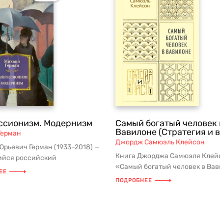
ссионизм. Модернизм
Самый богатый человек 
Вавилоне (Стратегия и в
Герман
Джордж Самюэль Клейсон
рьевич Герман (1933–2018) —
Книга Джорджа Самюэля Клей
йся российский
«Самый богатый человек в Вав
овед, знаток французской
ЕЕ
главная и абсолютная классика
 ...
ПОДРОБНЕЕ