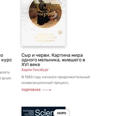
во
Сыр и черви. Картина мира
 курс
одного мельника, жившего в
XVI веке
Карло Гинзбург
влять
В 1583 году начался продолжительный
в душе.
инквизиционный процесс,
растянувшийся на несколько лет. На
ПОДРОБНЕЕ
скамь...
СКОРО