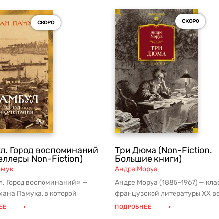
СКОРО
СКОРО
л. Город воспоминаний
Три Дюма (Non-Fiction.
еллеры Non-Fiction)
Большие книги)
амук
Андре Моруа
л. Город воспоминаний» —
Андре Моруа (1885–1967) — кла
хана Памука, в которой
французской литературы XX ве
становится не фоном, а
знаменитых романизированных
ЕЕ
ПОДРОБНЕЕ
.