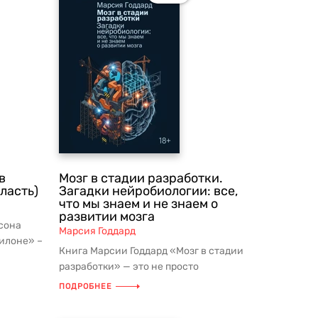
в
Мозг в стадии разработки.
ласть)
Загадки нейробиологии: все,
что мы знаем и не знаем о
развитии мозга
сона
Марсия Годдард
илоне» –
Книга Марсии Годдард «Мозг в стадии
 ли...
разработки» — это не просто
популярное изложение нейробиологии,
ПОДРОБНЕЕ
...