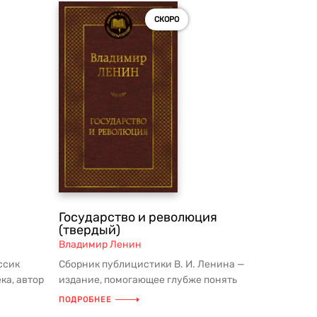
СКОРО
Государство и революция
(твердый)
Владимир Ленин
ссик
Сборник публицистики В. И. Ленина —
ка, автор
издание, помогающее глубже понять
 ...
одну из самых ярких и неоднозн...
ПОДРОБНЕЕ