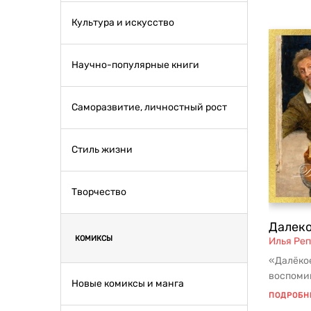
Культура и искусство
Научно-популярные книги
Саморазвитие, личностный рост
Стиль жизни
Творчество
Далеко
КОМИКСЫ
Илья Ре
«Далёкое
воспоми
Новые комиксы и манга
Репина,
ПОДРОБН
личные в