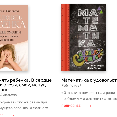
нять ребенка. В сердце
Математика с удовольст
: слезы, смех, испуг,
Роб Истуэй
ение
«Эта книга поможет вам решит
 Филльоза
проблемы – и изменить отнош
охранять спокойствие при
ребенка к математике, и понять 
ПОДРОБНЕЕ
чущего ребенка. А если его
ходит в истерику? Что, ...
ЕЕ