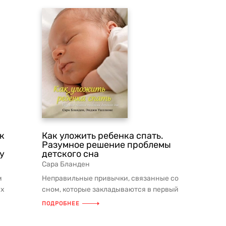
к
Как уложить ребенка спать.
Разумное решение проблемы
у
детского сна
Сара Бланден
м
Неправильные привычки, связанные со
ых
сном, которые закладываются в первый
танию
год жизни ребенка, могут со...
ПОДРОБНЕЕ