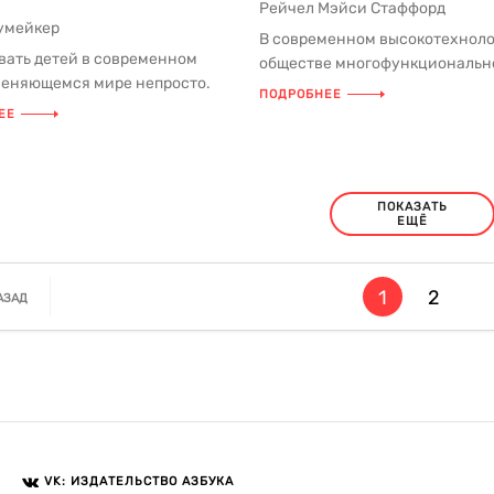
Рейчел Мэйси Стаффорд
умейкер
В современном высокотехнол
вать детей в современном
обществе многофункциональн
меняющемся мире непросто.
становится неотъемлемой час
ПОДРОБНЕЕ
родители, запуганные СМИ, н...
жизн...
ЕЕ
ПОКАЗАТЬ
ЕЩЁ
1
2
АЗАД
VK: ИЗДАТЕЛЬСТВО АЗБУКА