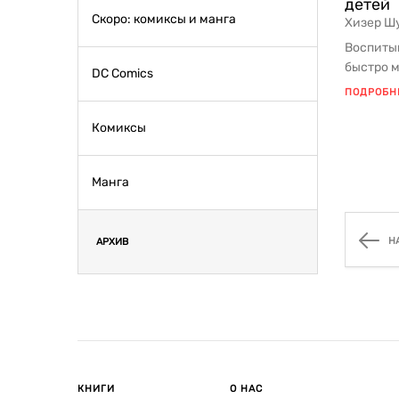
детей
Скоро: комиксы и манга
Хизер Ш
Воспиты
быстро 
DC Comics
Нередко 
ПОДРОБН
Комиксы
Манга
Н
АРХИВ
КНИГИ
О НАС