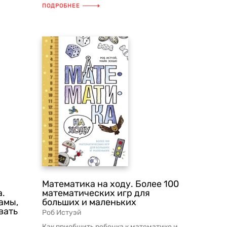
автор программы Parenting On Track™ ...
ПОДРОБНЕЕ
Математика на ходу. Более 100
а.
математических игр для
амы,
больших и маленьких
вать
Роб Истуэй
Как приобщить ребенка к математике и