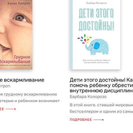
е вскармливание
Дети этого достойны! Ка
помочь ребенку обрести
отроп
внутреннюю дисциплин
ря грудному вскармливанию
Барбара Колорозо
атерью и ребенком возникает
В этой книге, ставшей мировы
онтакт, важный как для и...
ЕЕ
бестселлером и одним из сам
популярных пособий по воспи
ПОДРОБНЕЕ
детей, ...