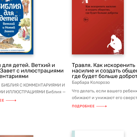
 для детей. Ветхий и
Травля. Как искоренить
Завет с иллюстрациями
насилие и создать обще
ментариями
где будет больше добро
Барбара Колорозо
 БИБЛИЯ С КОММЕНТАРИЯМИ И
Что делать, если вашего ребен
МИ ИЛЛЮСТРАЦИЯМИ Библия —
обижают и унижают его сверс
пулярная и читаемая книг...
ЕЕ
Барбара Колорозо, известный д
ПОДРОБНЕЕ