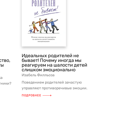
Идеальных родителей не
ство,
бывает! Почему иногда мы
ты
реагируем на шалости детей
слишком эмоционально
Изабель Филльоза
ка
Поведением родителей зачастую
тники?
управляют противоречивые эмоции.
етски...
Конечно, мы не хотим повторять чужие
ПОДРОБНЕЕ
...