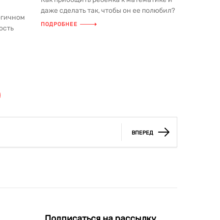
даже сделать так, чтобы он ее полюбил?
огичном
Замечательные британские...
ПОДРОБНЕЕ
ость
тью
ВПЕРЕД
Подписаться на рассылку