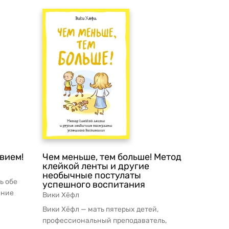
вием!
Чем меньше, тем больше! Метод
клейкой ленты и другие
необычные постулаты
ь обе
успешного воспитания
ение
Вики Хёфл
ее ...
Вики Хёфл — мать пятерых детей,
профессиональный преподаватель,