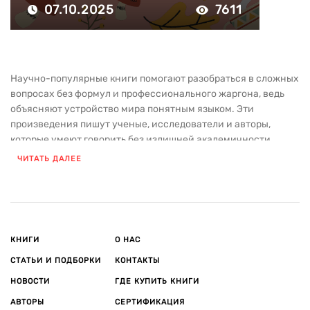
07.10.2025
7611
Научно-популярные книги помогают разобраться в сложных
вопросах без формул и профессионального жаргона, ведь
объясняют устройство мира понятным языком. Эти
произведения пишут ученые, исследователи и авторы,
которые умеют говорить без излишней академичности.
ЧИТАТЬ ДАЛЕЕ
В каталоге издательства «Азбука» собрана литература,
которая расширяет кругозор, дает пищу для размышлений и
позволяет по-новому взглянуть на привычные вещи — от
устройства Вселенной до работы человеческого мышления.
Роль и польза научно-популярных книг
КНИГИ
О НАС
Научпоп — это не учебник и не развлекательное чтение в
чистом виде. Жанр занимает особое место между этими
СТАТЬИ И ПОДБОРКИ
КОНТАКТЫ
форматами, потому что:
НОВОСТИ
ГДЕ КУПИТЬ КНИГИ
АВТОРЫ
СЕРТИФИКАЦИЯ