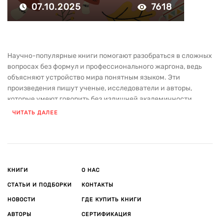
07.10.2025
7618
Научно-популярные книги помогают разобраться в сложных
вопросах без формул и профессионального жаргона, ведь
объясняют устройство мира понятным языком. Эти
произведения пишут ученые, исследователи и авторы,
которые умеют говорить без излишней академичности.
ЧИТАТЬ ДАЛЕЕ
В каталоге издательства «Азбука» собрана литература,
которая расширяет кругозор, дает пищу для размышлений и
позволяет по-новому взглянуть на привычные вещи — от
устройства Вселенной до работы человеческого мышления.
Роль и польза научно-популярных книг
КНИГИ
О НАС
Научпоп — это не учебник и не развлекательное чтение в
чистом виде. Жанр занимает особое место между этими
СТАТЬИ И ПОДБОРКИ
КОНТАКТЫ
форматами, потому что:
НОВОСТИ
ГДЕ КУПИТЬ КНИГИ
АВТОРЫ
СЕРТИФИКАЦИЯ