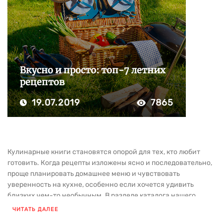
Вкусно и просто: топ-7 летних
рецептов
19.07.2019
7865
Кулинарные книги становятся опорой для тех, кто любит
готовить. Когда рецепты изложены ясно и последовательно,
проще планировать домашнее меню и чувствовать
уверенность на кухне, особенно если хочется удивить
близких чем-то необычным. В разделе каталога нашего
издательства собрана литература для тех, кто интересуется
ЧИТАТЬ ДАЛЕЕ
готовкой и хочет развивать навыки.