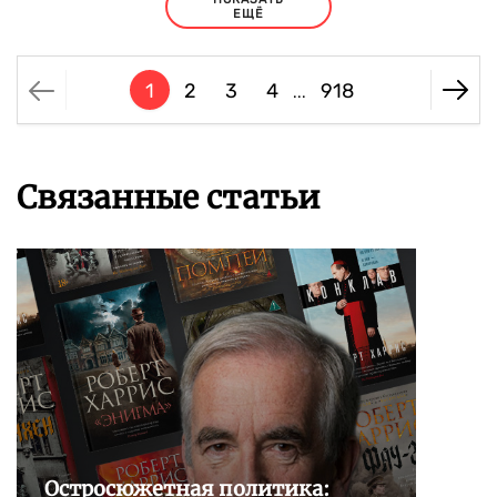
ЕЩЁ
1
2
3
4
918
...
Связанные статьи
Остросюжетная политика: