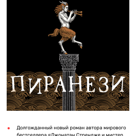
Долгожданный новый роман автора мирового
бестселлера «Джонатан Стрендже и мистер