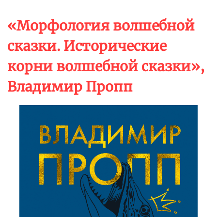
«Морфология волшебной
сказки. Исторические
корни волшебной сказки»,
Владимир Пропп