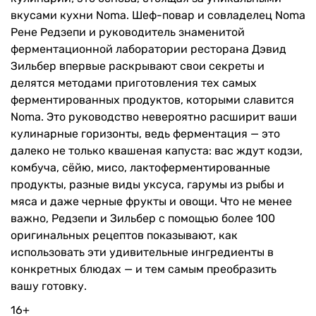
В Noma каждое блюдо включает в себя ту или иную
форму ферментации, будь то яркие ноты уксуса,
глубокая пикантность мисо, электризующая капля
гарума или интенсивная сладость черного чеснока.
Ферментация (брожение, квашение) — пожалуй,
самый модный и полезный тренд в современной
кулинарии; это основа, стоящая за уникальными
вкусами кухни Noma. Шеф-повар и совладелец Noma
Рене Редзепи и руководитель знаменитой
ферментационной лаборатории ресторана Дэвид
Зильбер впервые раскрывают свои секреты и
делятся методами приготовления тех самых
ферментированных продуктов, которыми славится
Noma. Это руководство невероятно расширит ваши