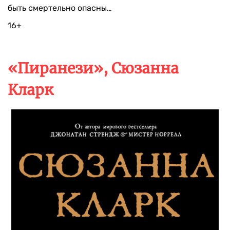
быть смертельно опасны…
16+
«Пиранези», Сюзанна
Кларк