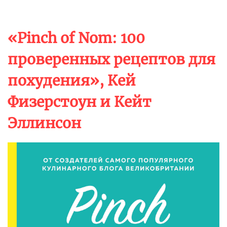
кулинарные горизонты, ведь ферментация — это
далеко не только квашеная капуста: вас ждут кодзи,
комбуча, сёйю, мисо, лактоферментированные
продукты, разные виды уксуса, гарумы из рыбы и
мяса и даже черные фрукты и овощи. Что не менее
важно, Редзепи и Зильбер с помощью более 100
оригинальных рецептов показывают, как
использовать эти удивительные ингредиенты в
конкретных блюдах — и тем самым преобразить
вашу готовку.
16+
«Pinch of Nom: 100
проверенных рецептов для
похудения», Кей