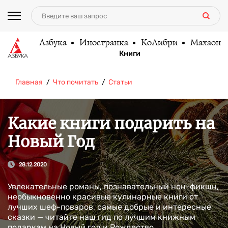
Азбука
Иностранка
КоЛибри
Махаон
Книги
Главная
Что почитать
Статьи
Какие книги подарить на
Новый Год
28.12.2020
Увлекательные романы, познавательный нон-фикшн,
необыкновенно красивые кулинарные книги от
лучших шеф-поваров, самые добрые и интересные
сказки — читайте наш гид по лучшим книжным
подаркам на Новый год и Рождество.