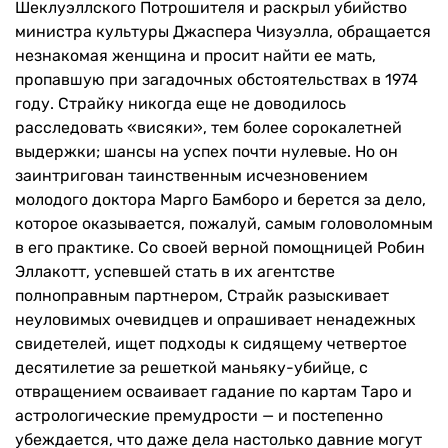
Шеклуэллского Потрошителя и раскрыл убийство
министра культуры Джаспера Чизуэлла, обращается
незнакомая женщина и просит найти ее мать,
пропавшую при загадочных обстоятельствах в 1974
году. Страйку никогда еще не доводилось
расследовать «висяки», тем более сорокалетней
выдержки; шансы на успех почти нулевые. Но он
заинтригован таинственным исчезновением
молодого доктора Марго Бамборо и берется за дело,
которое оказывается, пожалуй, самым головоломным
в его практике. Со своей верной помощницей Робин
Эллакотт, успевшей стать в их агентстве
полноправным партнером, Страйк разыскивает
неуловимых очевидцев и опрашивает ненадежных
свидетелей, ищет подходы к сидящему четвертое
десятилетие за решеткой маньяку-убийце, с
отвращением осваивает гадание по картам Таро и
астрологические премудрости — и постепенно
убеждается, что даже дела настолько давние могут