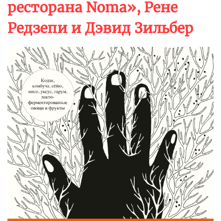
ресторана Noma», Рене
Редзепи и Дэвид Зильбер