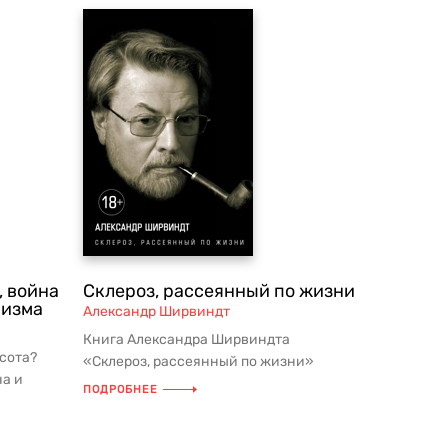
, война
Склероз, рассеянный по жизни
низма
Александр Ширвиндт
Книга Александра Ширвиндта
асота?
«Склероз, рассеянный по жизни»
на и
представляет собой откровенный
ПОДРОБНЕЕ
уника...
разговор о ...