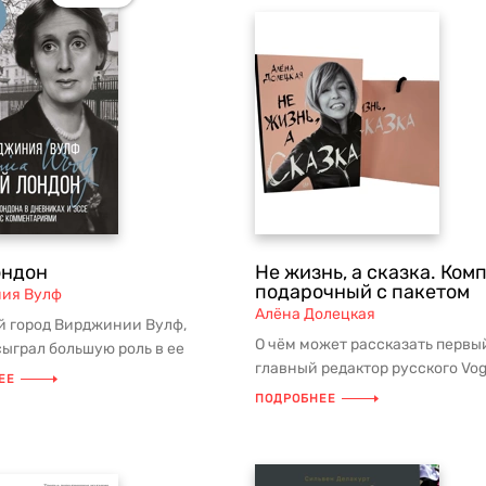
ондон
Не жизнь, а сказка. Ком
подарочный с пакетом
ия Вулф
Алёна Долецкая
 город Вирджинии Вулф,
О чём может рассказать первы
ыграл большую роль в ее
главный редактор русского Vog
нной жизни и творчестве. «Мой
ЕЕ
русского Interview легендарна
ПОДРОБНЕЕ
москов...