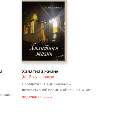
а
Халатная жизнь
Зоя Богуславская
Победитель Национальной
литературной премии «Большая книга
ачинает
2025». Хроника целого столетия от
ПОДРОБНЕЕ
зав...
первог...