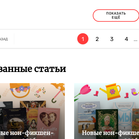
ПОКАЗАТЬ
ЕЩЁ
1
2
3
4
...
АЗАД
занные статьи
вые нон-фикшен-
Новые нон-фикш