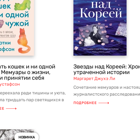
ть кошек и ни одной
Звезды над Кореей: Хро
 Мемуары о жизни,
утраченной истории
и принятии себя
Маргарет Джухэ Ли
Густафсон
Сочетание мемуаров и настоя
ереехала ради тишины и уюта,
журналистского расследовани
ла тридцать пар светящихся в
также необычный взгляд на 
ПОДРОБНЕЕ
лаз. Она не пл...
Коре...
ЕЕ
НОВИНКА