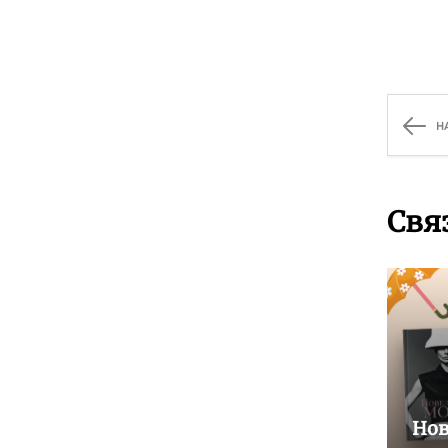
Н
Свя
Но