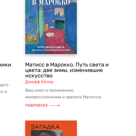
ники
Матисс в Марокко. Путь света и
цвета: две зимы, изменившие
искусство
Джефф Кёлер
щего
Ваш ключ к пониманию
я, а
импрессионизма и зрелого Матисса,
Южную
каким мы его знаем — в подарочной
ПОДРОБНЕЕ
книге Джефф...