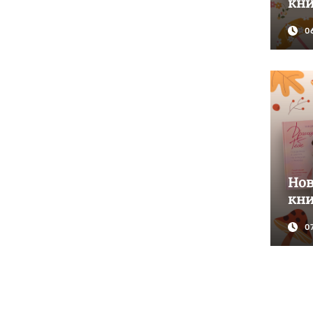
кни
0
Но
кни
0