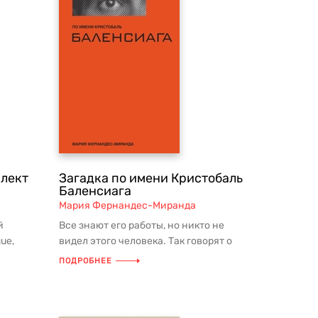
плект
Загадка по имени Кристобаль
Баленсиага
Мария Фернандес-Миранда
й
Все знают его работы, но никто не
ue,
видел этого человека. Так говорят о
я
великом кутюрье XX века — Крис...
ПОДРОБНЕЕ