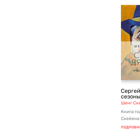
Сергей
сезоны
Шенг Сх
Книга го
Схейена 
сегодня
ПОДРОБН
Дягиле...