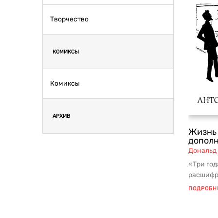
Творчество
КОМИКСЫ
Комиксы
АРХИВ
Жизнь 
дополн
Дональд
«Три год
расшифр
документ
ПОДРОБН
ничег...