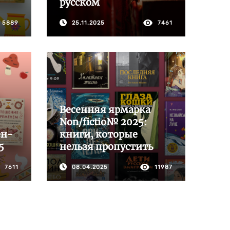
русском
5889
25.11.2025
7461
Весенняя ярмарка
Non/fictio№ 2025:
ен-
книги, которые
5
нельзя пропустить
7611
08.04.2025
11987