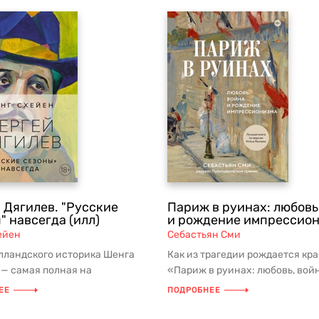
 Дягилев. "Русские
Париж в руинах: любовь
" навсегда (илл)
и рождение импрессио
ейен
Себастьян Сми
лландского историка Шенга
Как из трагедии рождается кр
— самая полная на
«Париж в руинах: любовь, вой
шний день биография Сергея
рождение импрессионизма» — 
ЕЕ
ПОДРОБНЕЕ