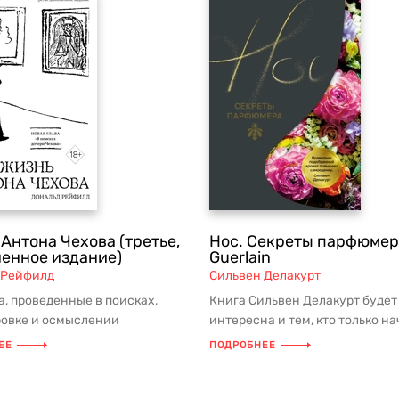
Антона Чехова (третье,
Нос. Секреты парфюмер
енное издание)
Guerlain
 Рейфилд
Сильвен Делакурт
а, проведенные в поисках,
Книга Сильвен Делакурт будет
овке и осмыслении
интересна и тем, кто только н
ов, убедили меня в том, что
путешествие в мир духов, и его 
ЕЕ
ПОДРОБНЕЕ