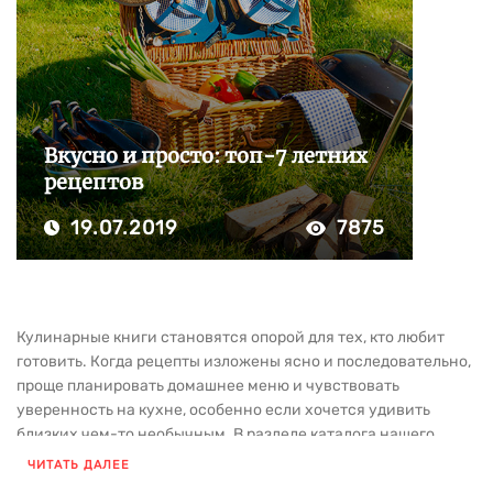
Вкусно и просто: топ-7 летних
рецептов
19.07.2019
7875
Кулинарные книги становятся опорой для тех, кто любит
готовить. Когда рецепты изложены ясно и последовательно,
проще планировать домашнее меню и чувствовать
уверенность на кухне, особенно если хочется удивить
близких чем-то необычным. В разделе каталога нашего
издательства собрана литература для тех, кто интересуется
ЧИТАТЬ ДАЛЕЕ
готовкой и хочет развивать навыки.