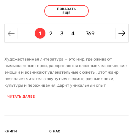
ПОКАЗАТЬ
ЕЩЁ
1
2
3
4
769
...
Художественная литература — это мир, где оживают
вымышленные герои, раскрываются сложные человеческие
эмоции и возникают увлекательные сюжеты. Этот жанр
позволяет читателю окунуться в самые разные эпохи,
культуры и переживания, дарит уникальный опыт
путешествия в параллельные реальности. Произведения
ЧИТАТЬ ДАЛЕЕ
художественной литературы помогают лучше понять не
только окружающий мир, но и самих себя, через отражение
вечных тем, таких как любовь, дружба, борьба,
самопознание. В нашем каталоге вы найдете книги разных
жанров и направлений — от классических произведений,
ставших неотъемлемой частью мировой литературы, до
КНИГИ
О НАС