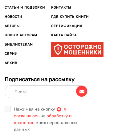
современных авторов, чьи имена уже завоевали
СТАТЬИ И ПОДБОРКИ
КОНТАКТЫ
популярность. Мы собрали как популярные книги, которые
НОВОСТИ
ГДЕ КУПИТЬ КНИГИ
давно покорили читателей по всему миру, так и интересные
издания, которые только набирают известность, но уже
АВТОРЫ
СЕРТИФИКАЦИЯ
заслужили внимание благодаря своей оригинальности и
НОВЫМ АВТОРАМ
КАРТА САЙТА
глубине. Произведения художественной литературы
БИБЛИОТЕКАМ
расширяют кругозор, развивают воображение, учат
сопереживать, находить ответы на важные жизненные
СЕРИИ
вопросы.
АРХИВ
Подписаться на рассылку
Нажимая на кнопку
,
я
соглашаюсь
на
обработку и
хранение
моих персональных
данных