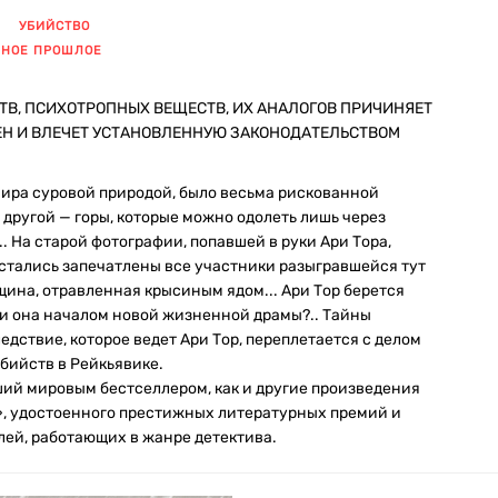
УБИЙСТВО
ННОЕ ПРОШЛОЕ
ТВ, ПСИХОТРОПНЫХ ВЕЩЕСТВ, ИХ АНАЛОГОВ ПРИЧИНЯЕТ
ЕН И ВЛЕЧЕТ УСТАНОВЛЕННУЮ ЗАКОНОДАТЕЛЬСТВОМ
мира суровой природой, было весьма рискованной
с другой — горы, которые можно одолеть лишь через
. На старой фотографии, попавшей в руки Ари Тора,
остались запечатлены все участники разыгравшейся тут
щина, отравленная крысиным ядом... Ари Тор берется
 ли она началом новой жизненной драмы?.. Тайны
едствие, которое ведет Ари Тор, переплетается с делом
бийств в Рейкьявике.
вший мировым бестселлером, как и другие произведения
», удостоенного престижных литературных премий и
ей, работающих в жанре детектива.