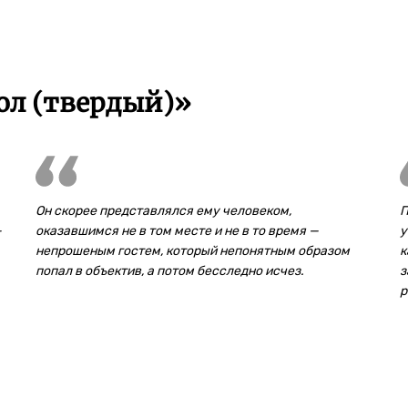
ол (твердый)»
Он скорее представлялся ему человеком,
П
—
оказавшимся не в том месте и не в то время —
у
непрошеным гостем, который непонятным образом
к
попал в объектив, а потом бесследно исчез.
з
р