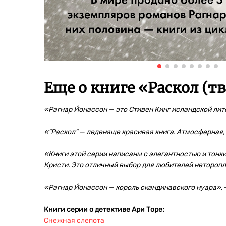
Еще о книге «
Раскол (т
«Рагнар Йонассон — это Стивен Кинг исландской ли
«"Раcкол" — леденяще красивая книга. Атмосферная
«Книги этой серии написаны с элегантностью и тонк
Кристи. Это отличный выбор для любителей неторопл
«Рагнар Йонассон — король скандинавского нуара»,
Книги серии о детективе Ари Торе:
Снежная слепота