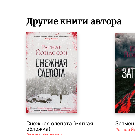
Другие книги автора
Снежная слепота (мягкая
Затмен
обложка)
Рагнар Й