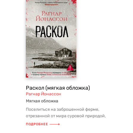
Раскол (мягкая обложка)
Рагнар Йонассон
Мягкая обложка
Поселиться на заброшенной ферме,
отрезанной от мира суровой природой,
было весьма рискованной затеей...
ПОДРОБНЕЕ