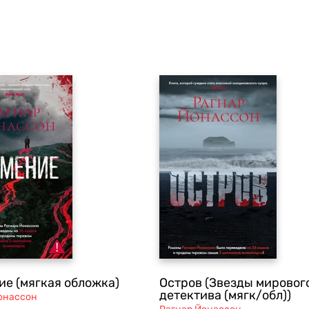
ие (мягкая обложка)
Остров (Звезды мировог
детектива (мягк/обл))
онассон