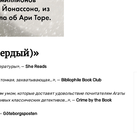
вердый)
»
тературы»,
—
She Reads
, тонкая, захватывающая…»,
—
Bibliophile Book Club
им умом, которые доставят удовольствие почитателям Агаты
ивых классических детективов...»,
—
Crime by the Book
—
Göteborgsposten