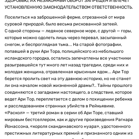
ЗДОРОВЬЮ, ИХ НЕЗАКОННЫЙ ОБОРОТ ЗАПРЕЩЕН И ВЛЕЧЕТ
УСТАНОВЛЕННУЮ ЗАКОНОДАТЕЛЬСТВОМ ОТВЕТСТВЕННОСТЬ.
Поселиться на заброшенной ферме, отрезанной от мира
суровой природой, было весьма рискованной затеей.
С одной стороны — ледяное северное море, с другой — горы,
которые можно одолеть лишь через перевал, засыпанный
снегом, и беспроглядная тьма... На старой фотографии,
попавшей в руки Ари Тора, полицейского из небольшого
исландского городка, остались запечатлены все участники
разыгравшейся тут много лет назад трагедии, среди них и
молодая женщина, отравленная крысиным ядом... Ари Тор
берется пролить свет на эту давнюю историю, но не станет
ли она началом новой жизненной драмы?.. Тайны прошлого
соединяются с загадками настоящего, а следствие, которое
ведет Ари Тор, переплетается с делом о похищении ребенка
и расследованием странных убийств в Рейкьявике.
«Раскол» — третий роман в серии об Ари Торе, ставший
мировым бестселлером, как и другие произведения Рагнара
Йонассона, «короля скандинавского нуара», удостоенного
престижных литературных премий и признанного одним из