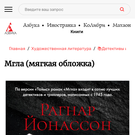
Азбука
Иностранка
КоЛибри
Махаон
Книги
Главная
Художественная литература
📚Детективы и тр
Мгла (мягкая обложка)