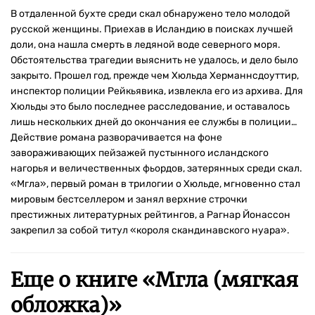
В отдаленной бухте среди скал обнаружено тело молодой
русской женщины. Приехав в Исландию в поисках лучшей
доли, она нашла смерть в ледяной воде северного моря.
Обстоятельства трагедии выяснить не удалось, и дело было
закрыто. Прошел год, прежде чем Хюльда Херманнсдоуттир,
инспектор полиции Рейкьявика, извлекла его из архива. Для
Хюльды это было последнее расследование, и оставалось
лишь нескольких дней до окончания ее службы в полиции…
Действие романа разворачивается на фоне
завораживающих пейзажей пустынного исландского
нагорья и величественных фьордов, затерянных среди скал.
«Мгла», первый роман в трилогии о Хюльде, мгновенно стал
мировым бестселлером и занял верхние строчки
престижных литературных рейтингов, а Рагнар Йонассон
закрепил за собой титул «короля скандинавского нуара».
Еще о книге «
Мгла (мягкая
обложка)
»