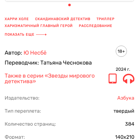
ХАРРИ ХОЛЕ
СКАНДИНАВСКИЙ ДЕТЕКТИВ
ТРИЛЛЕР
ХАРИЗМАТИЧНЫЙ ГЛАВНЫЙ ГЕРОЙ
РАССЛЕДОВАНИЕ
НАСИЛИЕ
АЛКОГОЛИЗМ
ТАЙЛАНД
ЗАХВАТЫВАЮЩЕ
ПОКАЗАТЬ ЕЩЕ
УБИЙСТВО
НЕ ОТОРВАТЬСЯ
БАНГКОК
ЧИТАТЬ ВСЮ НОЧЬ
СЕРИЯ ДЕТЕКТИВОВ
18+
Автор:
Ю Несбё
Переводчик:
Татьяна Чеснокова
2024
г.
Также в серии
«Звезды мирового
детектива»
Издательство:
Азбука
Тип переплета:
твердый
Количество страниц:
384
Формат:
140х210