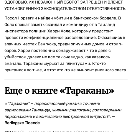
ЗДОРОВЬЮ, ИХ НЕЗАКОННЫЙ ОБОРОТ ЗАПРЕЩЕН И ВЛЕЧЕТ
УСТАНОВЛЕННУЮ ЗАКОНОДАТЕЛЬСТВОМ ОТВЕТСТВЕННОСТЬ.
Посол Норвегии найден убитым в бангкокском борделе. В
Осло спешат замять скандал и командируют в Таиланд
инспектора полиции Харри Холе, которому предстоит
провести конфиденциальное расследование. Оказавшись в
злачных местах Бангкока, среди опиумных домов и стрип-
баров, Харри постепенно обнаруживает, что в деле с
убийством далеко не все так очевидно, как казалось
вначале. Тараканы шуршат за плинтусами. Кто-то
притаился во тьме, и этот кто-то не выносит дневного света.
Еще о книге «
Тараканы
»
«"Тараканы" — первоклассный роман с точными
зарисовками Таиланда, живыми диалогами, достоверными
персонажами и великолепно выстроенной интригой»
, —
Berlingske Tidende