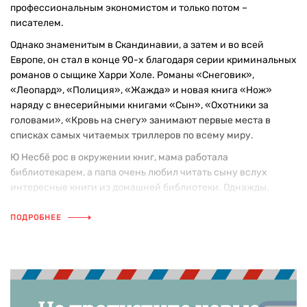
профессиональным экономистом и только потом –
писателем.
Однако знаменитым в Скандинавии, а затем и во всей
Европе, он стал в конце 90-х благодаря серии криминальных
романов о сыщике Харри Холе. Романы «Снеговик»,
«Леопард», «Полиция», «Жажда» и новая книга «Нож»
наряду с внесерийными книгами «Сын», «Охотники за
головами», «Кровь на снегу» занимают первые места в
списках самых читаемых триллеров по всему миру.
Ю Несбё рос в окружении книг, мама работала
библиотекарем, а папа очень любил читать сыну вслух
интересные книги из домашней библиотеки. Однажды,
слушая рассказ Уильяма Голдинга «Повелитель мух», Несбё
подумал, что обложка куда страшнее самой истории, а он
ПОДРОБНЕЕ
мог бы написать более увлекательную историю. В этот
момент Ю определился с любимым жанром, но пока еще не с
профессией.
С 17 лет Ю Несбё играл в юношеской лиге за местный
футбольный клуб «Мольде», пока не получил серьезную