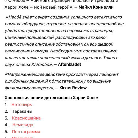
«Ю Несбё — мой новый фаворит в области триллера, а
Харри Холе — мой новый герой», —
Майкл Коннелли
«Несбё знает секрет создания успешного детективного
романа: абсурдное, странное, но вполне правдоподобное
убийство, представленное на первых же страницах;
циничный полицейский, расследующий это дело;
реалистичное описание обстановки и смесь щедрой
самоиронии и юмора. Необходимыми составляющими
являются также великолепный язык и диалоги. Таков в
двух словах Ю Несбё»
, —
Aftenbladet
«Напряженнейшее действие проходит через лабиринт
ошибочных решений к блистательному по выдумке
финальному повороту»
, —
Kirkus Review
Хронология серии детективов о Харри Холе:
1.
Нетопырь
2. Тараканы
3.
Красношейка
4.
Немезида
5.
Пентаграмма