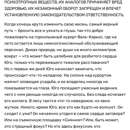
ПСИХОТРОПНЫХ ВЕЩЕСТВ, ИХ АНАЛОГОВ ПРИЧИНЯЕТ ВРЕД
ЗДОРОВЬЮ, ИХ НЕЗАКОННЫЙ ОБОРОТ ЗАПРЕЩЕН И ВЛЕЧЕТ
УСТАНОВЛЕННУЮ ЗАКОНОДАТЕЛЬСТВОМ ОТВЕТСТВЕННОСТЬ.
Когда хочешь круто изменить свою жизнь, самый верный
путь — бросить все и уехать в глушь, так что добро
пожаловать на горнолыжный курорт Валь-Карьос, где на
лето остается лишь немногочисленный обслуживающий
персонал. Дикая природа, ни души на много километров
вокруг — что может быть целебнее для разбитого сердца
Юго, только что пережившего тяжелое расставание?
Но с первых же дней Юго начинает замечать, что
происходит что-то неладное. На склоне над курортом
маячит зловещая усадьба, и ее владелец никогда не
показывается на глаза. Юго посещают ужасные видения,
чего с ним раньше никогда не случалось. Без следа исчезает
его коллега. В лесу таится что-то неведомое, но явно
жуткое. Никого, кроме Юго, все это как будто не волнует. Он
сходит с ума? Он нечаянно угодил в самое сердце заговора?
Или на съемочную площадку «Сияния»? Или, быть может,
это страшный фокус? Но кто здесь фокусник, кто