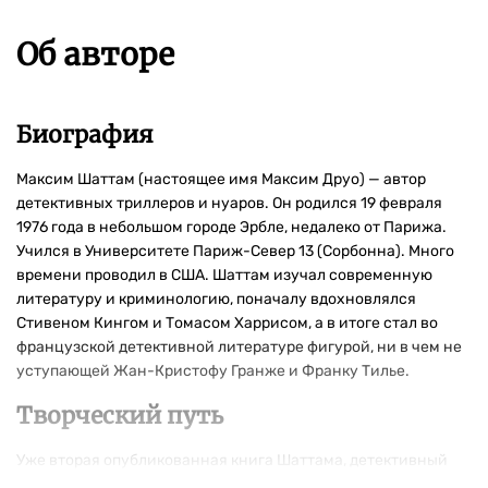
Об авторе
Биография
Максим Шаттам (настоящее имя Максим Друо) — автор
детективных триллеров и нуаров. Он родился 19 февраля
1976 года в небольшом городе Эрбле, недалеко от Парижа.
Учился в Университете Париж-Север 13 (Сорбонна). Много
времени проводил в США. Шаттам изучал современную
литературу и криминологию, поначалу вдохновлялся
Стивеном Кингом и Томасом Харрисом, а в итоге стал во
французской детективной литературе фигурой, ни в чем не
уступающей Жан-Кристофу Гранже и Франку Тилье.
Творческий путь
Уже вторая опубликованная книга Шаттама, детективный
хоррор «Le Cinquième Règne», в 2003 году получила приз на