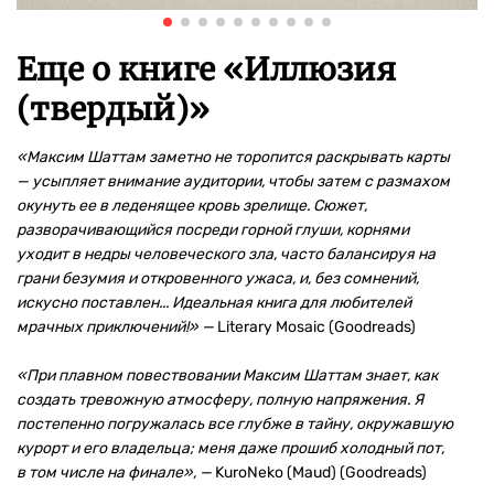
Еще о книге «
Иллюзия
(твердый)
»
«Максим Шаттам заметно не торопится раскрывать карты
— усыпляет внимание аудитории, чтобы затем с размахом
окунуть ее в леденящее кровь зрелище. Сюжет,
разворачивающийся посреди горной глуши, корнями
уходит в недры человеческого зла, часто балансируя на
грани безумия и откровенного ужаса, и, без сомнений,
искусно поставлен... Идеальная книга для любителей
мрачных приключений!» —
Literary Mosaic (Goodreads)
«При плавном повествовании Максим Шаттам знает, как
создать тревожную атмосферу, полную напряжения. Я
постепенно погружалась все глубже в тайну, окружавшую
курорт и его владельца; меня даже прошиб холодный пот,
в том числе на финале», —
KuroNeko (Maud) (Goodreads)