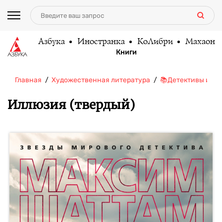
Азбука
Иностранка
КоЛибри
Махаон
Книги
Главная
Художественная литература
📚Детективы и тр
Иллюзия (твердый)