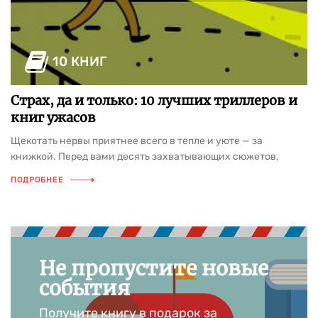
10 КНИГ
Страх, да и только: 10 лучших триллеров и
книг ужасов
Щекотать нервы приятнее всего в тепле и уюте — за
книжкой. Перед вами десять захватывающих сюжетов,
лучших книг самого мрачного жанра. Впечатлительным
ПОДРОБНЕЕ
лучше не читать перед сном.
Не пропустите новые
события
Получите книгу в подарок за