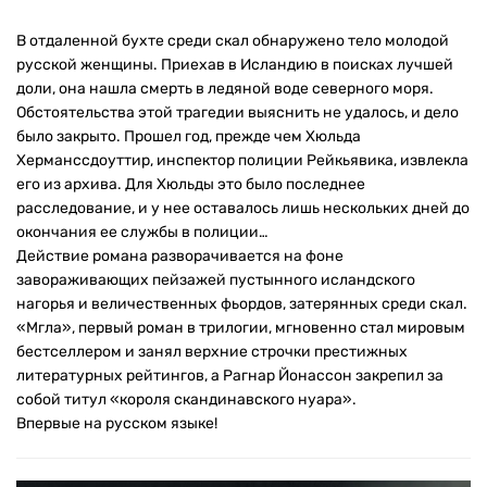
В отдаленной бухте среди скал обнаружено тело молодой
русской женщины. Приехав в Исландию в поисках лучшей
доли, она нашла смерть в ледяной воде северного моря.
Обстоятельства этой трагедии выяснить не удалось, и дело
было закрыто. Прошел год, прежде чем Хюльда
Херманссдоуттир, инспектор полиции Рейкьявика, извлекла
его из архива. Для Хюльды это было последнее
расследование, и у нее оставалось лишь нескольких дней до
окончания ее службы в полиции…
Действие романа разворачивается на фоне
завораживающих пейзажей пустынного исландского
нагорья и величественных фьордов, затерянных среди скал.
«Мгла», первый роман в трилогии, мгновенно стал мировым
бестселлером и занял верхние строчки престижных
литературных рейтингов, а Рагнар Йонассон закрепил за
собой титул «короля скандинавского нуара».
Впервые на русском языке!