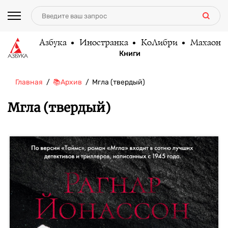
Азбука
Иностранка
КоЛибри
Махаон
Книги
Главная
📚Архив
Мгла (твердый)
Мгла (твердый)