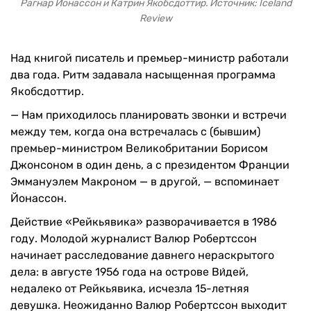
Рагнар Йонассон и Катрин Якобсдоттир. Источник: Iceland
Review
Над книгой писатель и премьер-министр работали
два года. Ритм задавала насыщенная программа
Якобсдоттир.
— Нам приходилось планировать звонки и встречи
между тем, когда она встречалась с (бывшим)
премьер-министром Великобритании Борисом
Джонсоном в один день, а с президентом Франции
Эммануэлем Макроном — в другой, — вспоминает
Йонассон.
Действие «Рейкьявика» разворачивается в 1986
году. Молодой журналист Валюр Робертссон
начинает расследование давнего нераскрытого
дела: в августе 1956 года на острове Ви́дей,
недалеко от Рейкьявика, исчезла 15-летняя
девушка. Неожиданно Валюр Робертссон выходит