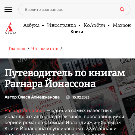
Азбука
Иностранка
КоЛибри
Махаон
Книги
Главная
Что почитать
Путеводитель по книгам
Рагнара Йонассона
Автор:
Олеся Ахмеджанова
15.02.2023
Рагнар Йонассон
— один из самых известных
исландских авторов детективов, прославившийся
серией романов «Темная Исландия» и «Хюльда».
Книги Йонассона опубликованы в 33 странах и
проданы тиражом более двух с половиной