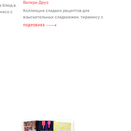
Валери Друэ
в блюд в
Коллекция сладких рецептов для
мясо с
взыскательных сладкоежек: тирамису с
бретонским печеньем и карамелью ...
ПОДРОБНЕЕ