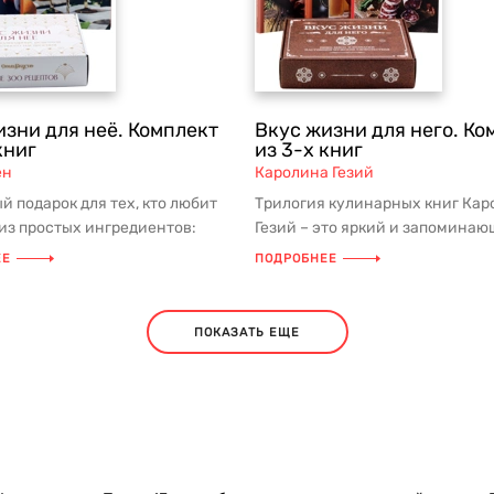
изни для неё. Комплект
Вкус жизни для него. Ко
книг
из 3-х книг
ен
Каролина Гезий
й подарок для тех, кто любит
Трилогия кулинарных книг Ка
 из простых ингредиентов:
Гезий – это яркий и запомина
очных продуктов и фр...
комплект на актуальную тему. Н
ЕЕ
ПОДРОБНЕЕ
ПОКАЗАТЬ ЕЩЕ