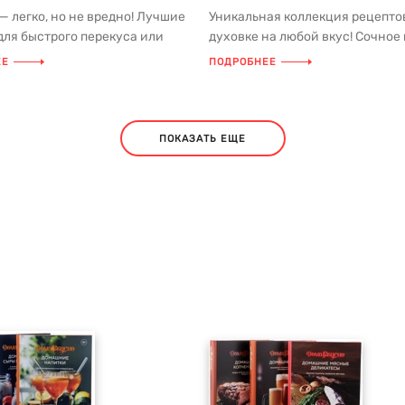
— легко, но не вредно! Лучшие
Уникальная коллекция рецепто
для быстрого перекуса или
духовке на любой вкус! Сочное 
с друзьями в переиз...
медом и пряностями, фаршир...
ЕЕ
ПОДРОБНЕЕ
ПОКАЗАТЬ ЕЩЕ