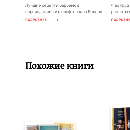
Лучшие рецепты барбекю в
Фастфуд 
переиздании хита шеф-повара Валери
рецепты 
Друэ «BBQ: гриль во всем его
застолья 
ПОДРОБНЕЕ
ПОДРОБН
многообрази...
Похожие книги