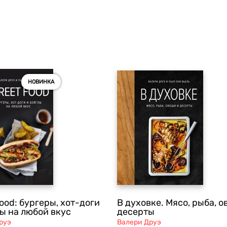
НОВИНКА
food: бургеры, хот-доги
В духовке. Мясо, рыба, о
лы на любой вкус
десерты
руэ
Валери Друэ