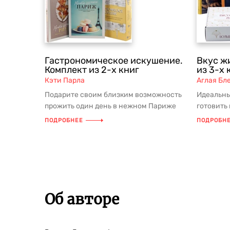
Гастрономическое искушение.
Вкус ж
Комплект из 2-х книг
из 3-х 
Кэти Парла
Аглая Бл
Подарите своим близким возможность
Идеальны
прожить один день в нежном Париже
готовить
или ярком Риме вместе с комплек...
муки, мол
ПОДРОБНЕЕ
ПОДРОБН
Об авторе