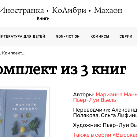
Иностранка
КоЛибри
Махаон
Книги
СЕРИИ
ЛИТЕРАТУРА ДЛЯ ДЕТЕЙ
NON-FICTION
КОМИКСЫ
. Комплект…
омплект из 3 книг
Авторы:
Марианна Ман
Пьер-Луи Вьель
Переводчики:
Александ
Полякова
,
Ольга Лифин
Художник:
Пьер-Луи Вь
Также в серии
«Высока