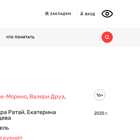
ЗАКЛАДКИ
ВХОД
ЧТО ПОЧИТАТЬ
16+
ье-Морено
,
Валери Друэ
,
ра Ратай
,
Екатерина
2025
г.
цева
ель
я кухня»