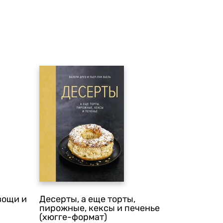
вощи и
Десерты, а еще торты,
пирожные, кексы и печенье
(хюгге-формат)