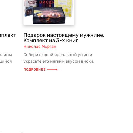
мплект
Подарок настоящему мужчине.
Комплект из 3-х книг
Николас Морган
ролины
Соберите свой идеальный ужин и
ющийся
украсьте его мягким вкусом виски.
а...
Порадуйте любителя крепкого алкогол...
ПОДРОБНЕЕ