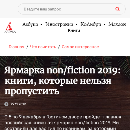
Азбука
Иностранка
КоЛибри
Махаон
Книги
Главная
Что почитать
Самое интересное
Ярмарка non/fiction 2019:
книги, которые нельзя
пропустить
29.11.2019
С 5 по 9 декабря в Гостином дворе пройдет главная
российская книжная ярмарка non/fiction 2019. Мы
составили для вас гид по новинкам, за которыми