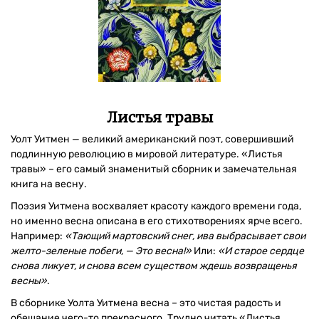
Листья травы
Уолт Уитмен — великий американский поэт, совершивший
подлинную революцию в мировой литературе. «Листья
травы» – его самый знаменитый сборник и замечательная
книга на весну.
Поэзия Уитмена восхваляет красоту каждого времени года,
но именно весна описана в его стихотворениях ярче всего.
Например:
«Тающий мартовский снег, ива выбрасывает свои
желто-зеленые побеги, — Это весна!»
Или:
«И старое сердце
снова ликует, и снова всем существом ждешь возвращенья
весны»
.
В сборнике Уолта Уитмена весна – это чистая радость и
обещание чего-то прекрасного. Трудно читать «Листья