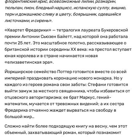
флорентийский ирис, всевозможные лилии, розмарин,
тюльпан, пион, бледный нарцисс, испанскую суллу, вишню,
терн и домашнюю сливу в цвету, боярышник, одевшийся
листочками, и сирень».
«Квартет Фредерики» — тетралогия лауреата Букеровской
премии Антонии Сьюзен Байетт, над которой она работала
почти 25 лет. Это масштабное полотно, рассказывающее о
британской истории середины XX века: на престол вступает
юная королева и в стране начинается новая
«елизаветинская эра».
Йоркширское семейство Поттер готовится вместе со всей
империей праздновать коронацию нового монарха. Но у
каждого из героев романа свои заботы: Стефани готовится
выйти замуж за местного священника, чтобы избавиться от
отцовского авторитаризма; ее брат Маркус, гений-
математик, мучается от тревожных видений; а их сестра
Фредерика отчаянно жаждет вырваться на свободу в
большой мир…
Сложно найти более подходящую книгу на весну, чем этот
объемный, захватывающий роман, который познакомит