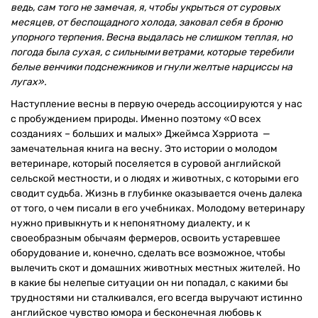
ведь, сам того не замечая, я, чтобы укрыться от суровых
месяцев, от беспощадного холода, заковал себя в броню
упорного терпения. Весна выдалась не слишком теплая, но
погода была сухая, с сильными ветрами, которые теребили
белые венчики подснежников и гнули желтые нарциссы на
лугах».
Наступление весны в первую очередь ассоциируются у нас
с пробуждением природы. Именно поэтому «О всех
созданиях – больших и малых» Джеймса Хэрриота —
замечательная книга на весну. Это истории о молодом
ветеринаре, который поселяется в суровой английской
сельской местности, и о людях и животных, с которыми его
сводит судьба. Жизнь в глубинке оказывается очень далека
от того, о чем писали в его учебниках. Молодому ветеринару
нужно привыкнуть и к непонятному диалекту, и к
своеобразным обычаям фермеров, освоить устаревшее
оборудование и, конечно, сделать все возможное, чтобы
вылечить скот и домашних животных местных жителей. Но
в какие бы нелепые ситуации он ни попадал, с какими бы
трудностями ни сталкивался, его всегда выручают истинно
английское чувство юмора и бесконечная любовь к