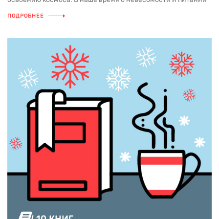
на борту корабля знает почти каждый. Но в 1961 году эти
ПОДРОБНЕЕ
факты Юрий Гагарин доказывал на практике: он сообщал о
своем психологическом состоянии, пытался поесть, попить
и начертить что-то карандашом. Его подвиг навсегда
занесен в историю, а день покорения человеком космоса
отмечается на международном уровне. С тех пор интерес к
пространству за пределами Земли только растет.
Отправляйтесь покорять просторы Вселенной вместе с
нами! Мы собрали пять книг для тех, кто любит космическую
фантастику, и еще пять для любителей нон-фикшн-
литературы.