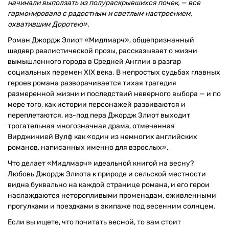
начинали выползать из полураскрывшихся почек, — все
гармонировало с радостным и светлым настроением,
охватившим Доротею».
Роман Джордж Элиот «Мидлмарч», общепризнанный
шедевр реалистической прозы, рассказывает о жизни
вымышленного города в Средней Англии в разгар
социальных перемен XIX века. В непростых судьбах главных
героев романа разворачивается тихая трагедия
размеренной жизни и последствий неверного выбора — и по
мере того, как истории персонажей развиваются и
переплетаются, из-под пера Джордж Элиот выходит
трогательная многозначная драма, отмеченная
Вирджинией Вулф как «один из немногих английских
романов, написанных именно для взрослых».
Что делает «Мидлмарч» идеальной книгой на весну?
Любовь Джордж Элиота к природе и сельской местности
видна буквально на каждой странице романа, и его герои
наслаждаются неторопливыми променадам, оживленными
прогулками и поездками в экипаже под весенним солнцем.
Если вы ищете, что почитать весной, то вам стоит