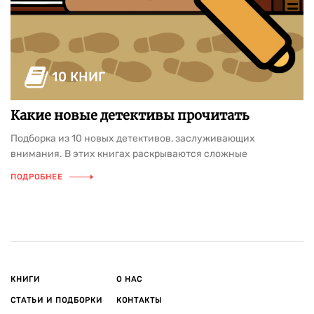
10 КНИГ
Какие новые детективы прочитать
Подборка из 10 новых детективов, заслуживающих
внимания. В этих книгах раскрываются сложные
преступления, серьезные происшествия и тщательно
ПОДРОБНЕЕ
продуманные интриги. Ведущие авторы жанра
демонстрируют мастерское построение сюжетных линий,
которые сплетаются в интересные и глубокие истории. С
первой страницы эти детективы погружают читателя в мир
увлекательных загадок с особой атмосферой, идеально
подходящей для вечернего чтения.
КНИГИ
О НАС
СТАТЬИ И ПОДБОРКИ
КОНТАКТЫ