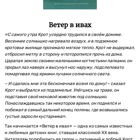
Ветер в ивах
«С самого утра Крот усердно трудился в своём домике.
Весеннее солнышко нагревало воздух, и в подземное
кротовье жилище проникало мягкое тепло. Крот не выдержал,
отбросил метлу в сторону и поторопился прочь из дома.
Царапая землю своими маленькими когтистыми лапками, он
прорыл лаз наверх и высунул нос наружу, подслеповато
помаргивая под яркими лучами солнечного света.
– И сдалась мне эта бесконечная возня по дому! – сказал
Крот и выбрался из подземелья. Улёгшись на траве, он
подставил свой меховой животик под солнышко.
Понаслаждавшись так некоторое время, он поднялся и
побежал в самый дальний конец поляны, где возвышались
густые заросли кустарника».
Так начинается «Ветер в ивах» — одна из самых известных
и любимых детских книг, ставшая классикой XX века.
Читателям полюбились ее герои — разумный и добрый Крот,