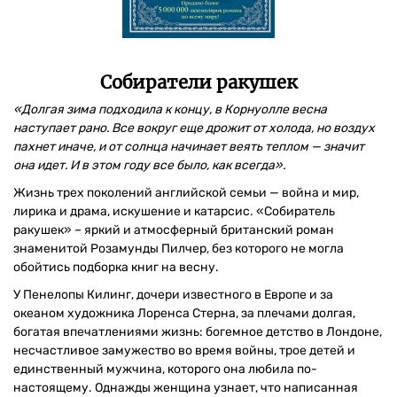
Собиратели ракушек
«Долгая зима подходила к концу, в Корнуолле весна
наступает рано. Все вокруг еще дрожит от холода, но воздух
пахнет иначе, и от солнца начинает веять теплом — значит
она идет. И в этом году все было, как всегда».
Жизнь трех поколений английской семьи — война и мир,
лирика и драма, искушение и катарсис. «Собиратель
ракушек» – яркий и атмосферный британский роман
знаменитой Розамунды Пилчер, без которого не могла
обойтись подборка книг на весну.
У Пенелопы Килинг, дочери известного в Европе и за
океаном художника Лоренса Стерна, за плечами долгая,
богатая впечатлениями жизнь: богемное детство в Лондоне,
несчастливое замужество во время войны, трое детей и
единственный мужчина, которого она любила по-
настоящему. Однажды женщина узнает, что написанная