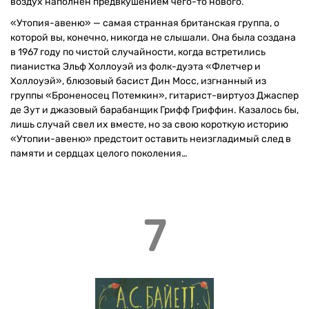
воздух наполнен предвкушением чего-то нового.
«Утопия-авеню» — самая странная британская группа, о
которой вы, конечно, никогда не слышали. Она была создана
в 1967 году по чистой случайности, когда встретились
пианистка Эльф Холлоуэй из фолк-дуэта «Флетчер и
Холлоуэй», блюзовый басист Дин Мосс, изгнанный из
группы «Броненосец Потемкин», гитарист-виртуоз Джаспер
де Зут и джазовый барабанщик Грифф Гриффин. Казалось бы,
лишь случай свел их вместе, но за свою короткую историю
«Утопии-авеню» предстоит оставить неизгладимый след в
памяти и сердцах целого поколения…
7