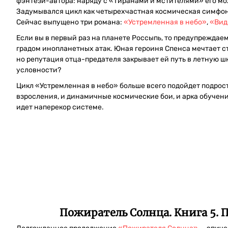
фэнтези-автора: наряду с «Тиранами и мстителями» его мо
Задумывался цикл как четырехчастная космическая симфони
Сейчас выпущено три романа:
«Устремленная в небо»
,
«Вид
Если вы в первый раз на планете Россыпь, то предупреждае
градом инопланетных атак. Юная героиня Спенса мечтает ст
но репутация отца-предателя закрывает ей путь в летную ш
условности?
Цикл «Устремленная в небо» больше всего подойдет подрост
взросления, и динамичные космические бои, и арка обучения
идет наперекор системе.
Пожиратель Солнца. Книга 5. 