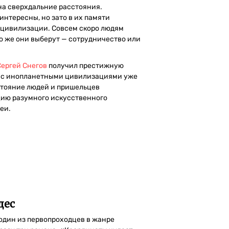
на сверхдальние расстояния.
нтересны, но зато в их памяти
цивилизации. Совсем скоро людям
о же они выберут — сотрудничество или
Сергей Снегов
получил престижную
я с инопланетными цивилизациями уже
остояние людей и пришельцев
пцию разумного искусственного
еи.
дес
 один из первопроходцев в жанре