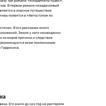
разу три романа: «Координаты чудес»,
азов. В первом романе незадачливый
авляется в опасное путешествие
тивы появятся в «Автостопом по
тичен. В его рассказах много
положений. Земля у него неожиданно
м из миров причина и следствие
 рекомендуется всем поклонникам
и Гаррисона.
на
ека. Его книги до сих пор не растеряли