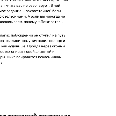
ского цикла в жанре космооперы! Если
ая книга вас не разочарует. В ней
мое задание — захват тайной базы
 сьельсинами. А если вы никогда не
рассказываем, почему «Пожиратель
благих побуждений он ступил на путь
цев-сьелисинов, уничтожил солнце и
 как чудовище. Пройдя через огонь и
бностях описать свой длинный и
ары. Цикл понравится поклонникам
са.