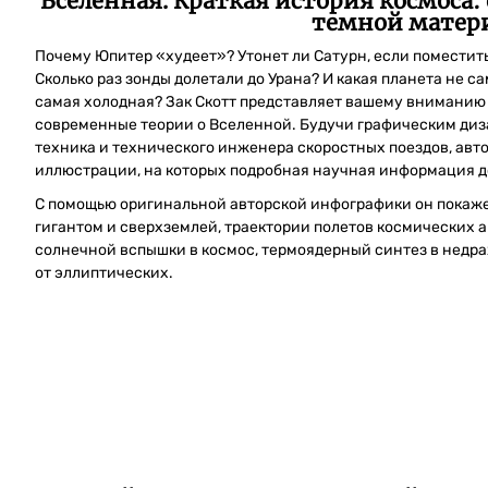
Вселенная. Краткая история космоса:
темной матер
Почему Юпитер «худеет»? Утонет ли Сатурн, если поместит
Сколько раз зонды долетали до Урана? И какая планета не с
самая холодная? Зак Скотт представляет вашему вниманию
современные теории о Вселенной. Будучи графическим ди
техника и технического инженера скоростных поездов, авт
иллюстрации, на которых подробная научная информация 
С помощью оригинальной авторской инфографики он покаж
гигантом и сверхземлей, траектории полетов космических а
солнечной вспышки в космос, термоядерный синтез в недра
от эллиптических.