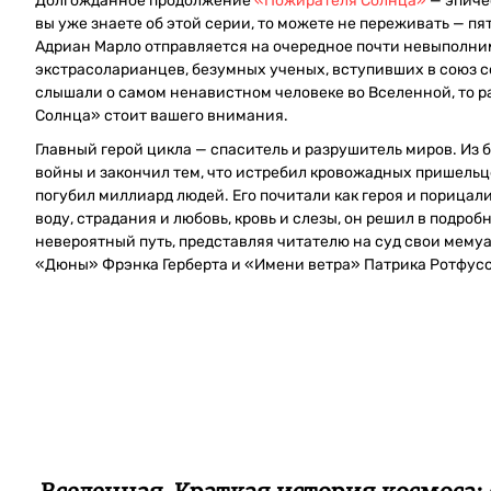
Долгожданное продолжение
«Пожирателя Солнца»
— эпиче
вы уже знаете об этой серии, то можете не переживать — пят
Адриан Марло отправляется на очередное почти невыполни
экстрасоларианцев, безумных ученых, вступивших в союз со
слышали о самом ненавистном человеке во Вселенной, то 
Солнца» стоит вашего внимания.
Главный герой цикла — спаситель и разрушитель миров. Из 
войны и закончил тем, что истребил кровожадных пришель
погубил миллиард людей. Его почитали как героя и порицали
воду, страдания и любовь, кровь и слезы, он решил в подро
невероятный путь, представляя читателю на суд свои мему
«Дюны» Фрэнка Герберта и «Имени ветра» Патрика Ротфус