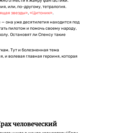
жно отнести к жанру фантастики.
я, или, по-другому, тетралогия.
ящая звезды»
,
«Цитоник»
.
м — она уже десятилетия находится под
ать пилотом и помочь своему народу,
колу. Остановят ли Спенсу такие
кам. Тут и болезненная тема
, и волевая главная героиня, которая
Прах человеческий