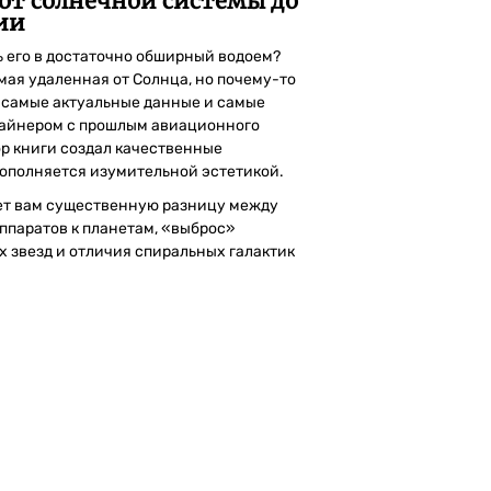
 от солнечной системы до
ии
ь его в достаточно обширный водоем?
амая удаленная от Солнца, но почему-то
 самые актуальные данные и самые
зайнером с прошлым авиационного
ор книги создал качественные
дополняется изумительной эстетикой.
ет вам существенную разницу между
ппаратов к планетам, «выброс»
х звезд и отличия спиральных галактик