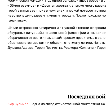
космической комедии. Под одной обложкой здесь собраны с
«Обмен разумов» и «Десятая жертва», а также много расск
герой выигрывает приз в межгалактической лотерее и отпр
навстречу динозаврам и живым городам. Позже похожие мо
галактике».
Шекли откровенно сатиричен и в нужной степени сюрреалис
абсурдных ситуаций, ненавязчивой философии и комедии 
оборачивается всего лишь дизайнерским проектом, а в одно
обмениваются местами и объявляют отмену логики. Читать
Дугласа Адамса, Терри Пратчетта, Роджера Желязны и Гарр
Последняя вой
Кир Булычёв
— одна из звезд отечественной фантастики ХХ в