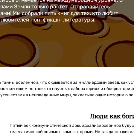
осмоса отмечается на международном уровне. С
елами Земли только растет. Отправляйтесь
ми! Мы собрали пять книг для тех, кто любит
я любителей нон-фикшн-литературы.
 тайны Вселенной: что скрывается за миллиардами звезд, как ус
росы мы ищем не только в научных лабораториях и обсерваториях
путешествия в неизведанные миры, захватывающие истории о пер
Люди как бог
Пятый век коммунистической эры, идеализированное будущ
телепатической связью с компьютерами. Не так давно жит