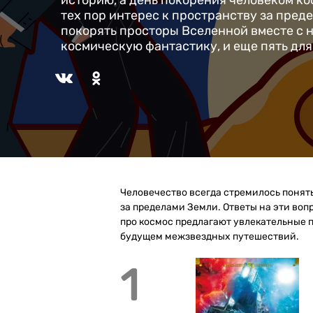
историю, а день покорения человеком к
тех пор интерес к пространству за пред
покорять просторы Вселенной вместе с на
космическую фантастику, и еще пять дл
Человечество всегда стремилось понять
за пределами Земли. Ответы на эти воп
про космос предлагают увлекательные 
будущем межзвездных путешествий.
1