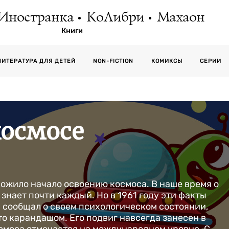
Иностранка
КоЛибри
Махаон
Книги
СЕРИИ
ЛИТЕРАТУРА ДЛЯ ДЕТЕЙ
NON-FICTION
КОМИКСЫ
космосе
оложило начало освоению космоса. В наше время о
знает почти каждый. Но в 1961 году эти факты
 сообщал о своем психологическом состоянии,
то карандашом. Его подвиг навсегда занесен в