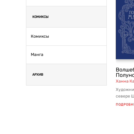
КОМИКСЫ
Комиксы
Манга
Волшеб
Полун
АРХИВ
Ханна К
Художни
севере 
создаёт
ПОДРОБН
деталя...