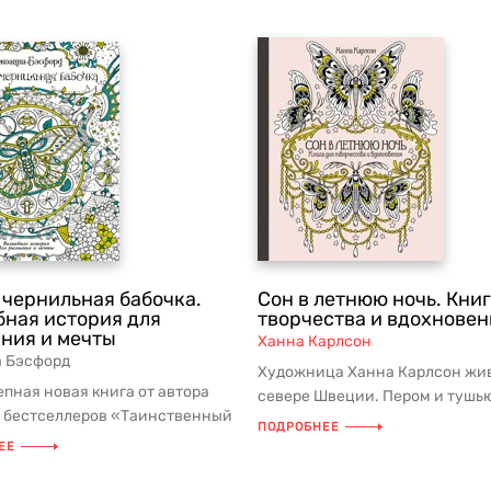
 чернильная бабочка.
Сон в летнюю ночь. Книг
ная история для
творчества и вдохновен
ния и мечты
Ханна Карлсон
 Бэсфорд
Художница Ханна Карлсон жив
пная новая книга от автора
севере Швеции. Пером и тушь
 бестселлеров «Таинственный
создаёт изящные, насыщенны
ПОДРОБНЕЕ
Зачарованный лес». Э...
деталя...
ЕЕ