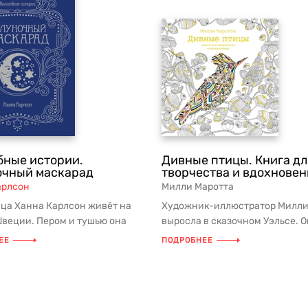
ные истории.
Дивные птицы. Книга дл
очный маскарад
творчества и вдохновен
арлсон
Милли Маротта
ца Ханна Карлсон живёт на
Художник-иллюстратор Милли
Швеции. Пером и тушью она
выросла в сказочном Уэльсе. 
 изящные, насыщенные
работает в студии у моря и чер
ЕЕ
ПОДРОБНЕЕ