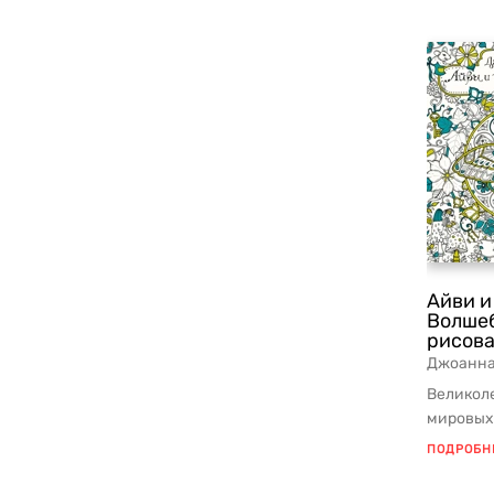
Айви и
Волшеб
рисова
Джоанна
Великоле
мировых
сад» и «
ПОДРОБН