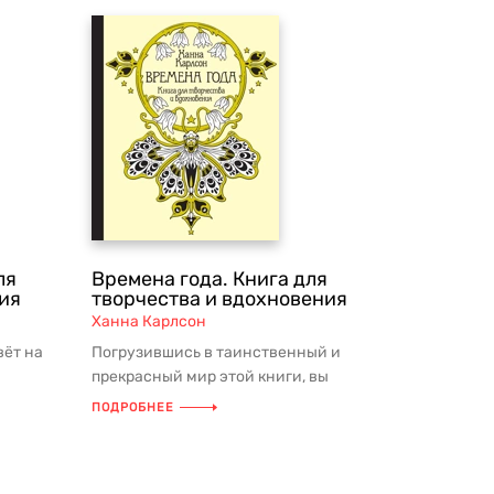
ля
Времена года. Книга для
ия
творчества и вдохновения
Ханна Карлсон
ёт на
Погрузившись в таинственный и
прекрасный мир этой книги, вы
северная
сможете наблюдать завораживающую
ПОДРОБНЕЕ
смену ч...