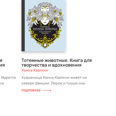
я
Тотемные животные. Книга для
ия
творчества и вдохновения
Ханна Карлсон
 Маротта
Художница Ханна Карлсон живёт на
Она
севере Швеции. Пером и тушью она
пае...
создаёт изящные, насыщенные
ПОДРОБНЕЕ
деталя...