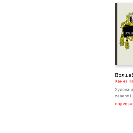
Волшеб
Ханна К
Художни
севере 
создаёт
ПОДРОБН
деталя...