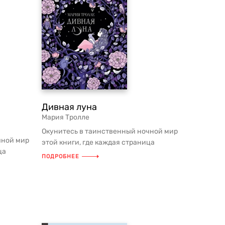
Дивная луна
Мария Тролле
Окунитесь в таинственный ночной мир
чной мир
этой книги, где каждая страница
ца
наполнена волшебством. Насладите...
ПОДРОБНЕЕ
дите...