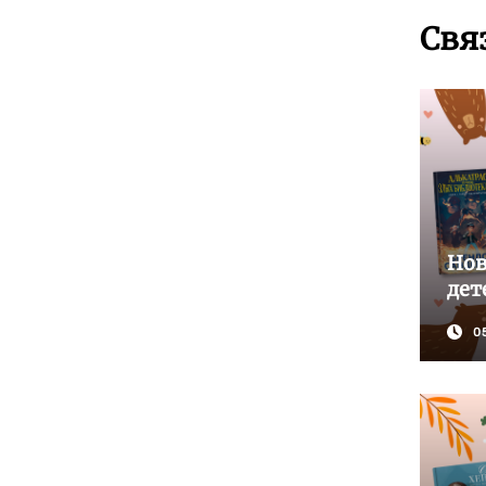
Свя
Нов
дет
0