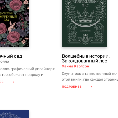
ечный сад
Волшебные истории.
Заколдованный лес
ролле
Ханна Карлсон
олле, графический дизайнер и
Окунитесь в таинственный но
тор, обожает природу и
этой книги, где каждая страни
таинственные пейзажи и з...
ЕЕ
наполнена волшебством. Насла
ПОДРОБНЕЕ