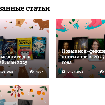
занные статьи
Новые нон-фикш
ые книги для
книги апреля 2025
ей: май 2025
года
5.05.2025
4977
01.04.2025