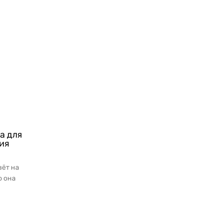
а для
ия
ёт на
ю она
е