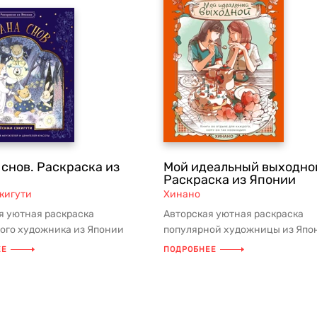
 снов. Раскраска из
Мой идеальный выходно
и
Раскраска из Японии
кигути
Хинано
я уютная раскраска
Авторская уютная раскраска
ого художника из Японии
популярной художницы из Япо
кигути! Никакого
Хинано! 35 уникальных иллюст
ЕЕ
ПОДРОБНЕЕ
нного и...
соз...