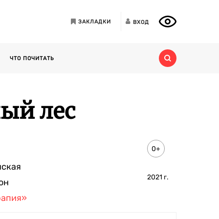
ЗАКЛАДКИ
ВХОД
ЧТО ПОЧИТАТЬ
ый лес
0+
нская
2021
г.
он
рапия»