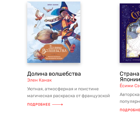
Долина волшебства
Страна
Япони
Элен Канак
Ёсими Сэ
Уютная, атмосферная и поистине
Авторска
магическая раскраска от французской
популярн
художницы Элен Канак создана для ...
ПОДРОБНЕЕ
Ёсими Сэ
ПОДРОБН
искусстве