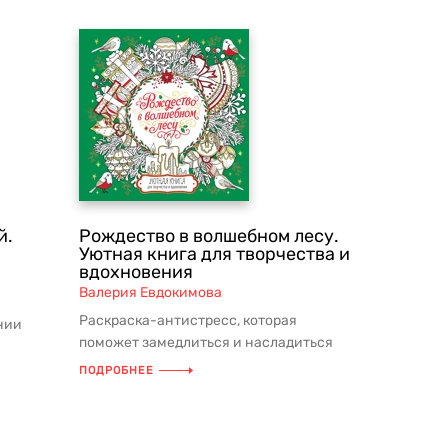
й.
Рождество в волшебном лесу.
Уютная книга для творчества и
вдохновения
Валерия Евдокимова
Раскраска-антистресс, которая
нии
поможет замедлиться и насладиться
раций,
самым волшебным временем в году! ...
ПОДРОБНЕЕ