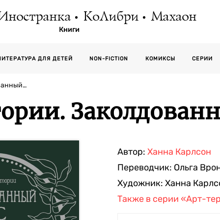
Иностранка
КоЛибри
Махаон
Книги
СЕРИИ
ЛИТЕРАТУРА ДЛЯ ДЕТЕЙ
NON-FICTION
КОМИКСЫ
ванный…
ории. Заколдованн
Автор:
Ханна Карлсон
Переводчик:
Ольга Вро
Художник:
Ханна Карлс
Также в серии
«Арт-те