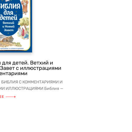
 для детей. Ветхий и
Завет с иллюстрациями
ментариями
 БИБЛИЯ С КОММЕНТАРИЯМИ И
МИ ИЛЛЮСТРАЦИЯМИ Библия —
пулярная и читаемая книг...
ЕЕ