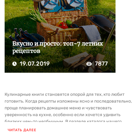
Вкусно и просто: топ-7 летних
рецептов
19.07.2019
7877
Кулинарные книги становятся опорой для тех, кто любит
готовить. Когда рецепты изложены ясно и последовательно,
проще планировать домашнее меню и чувствовать
уверенность на кухне, особенно если хочется удивить
близких чем-то необычным. В разделе каталога нашего
издательства собрана литература для тех, кто интересуется
ЧИТАТЬ ДАЛЕЕ
готовкой и хочет развивать навыки.