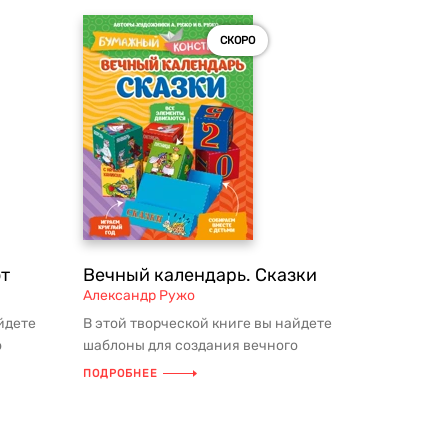
СКОРО
от
Вечный календарь. Сказки
Александр Ружо
йдете
В этой творческой книге вы найдете
о
шаблоны для создания вечного
ужно ...
календаря из бумаги. Всё, что нужно ...
ПОДРОБНЕЕ