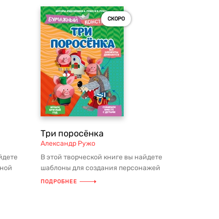
СКОРО
Три поросёнка
Александр Ружо
йдете
В этой творческой книге вы найдете
жной
шаблоны для создания персонажей
жно ...
сказки «Три поросёнка». Соберите ...
ПОДРОБНЕЕ