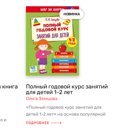
НОВИНКА
 книга
Полный годовой курс занятий
для детей 1-2 лет
Ольга Земцова
«Полный годовой курс занятий для
детей 1-2 лет» на основе популярной
о и
методики Ольги Земцовой Первая...
ПОДРОБНЕЕ
ические