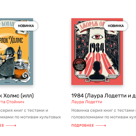
НОВИНКА
НОВИНКА
 Холмс (илл)
1984 (Лаура Лодетти и д
тта Стойнич
Лаура Лодетти
серия книг с тестами и
Новинка серия книг с тестами 
омками по мотивам культовых
головоломками по мотивам ку
рных произведений! Погру...
литературных произведений! П
ЕЕ
ПОДРОБНЕЕ