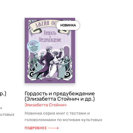
НОВИНКА
р.)
Гордость и предубеждение
(Элизабетта Стойнич и др.)
Элизабетта Стойнич
и
Новинка серия книг с тестами и
льтовых
головоломками по мотивам культовых
огру...
литературных произведений! Погру...
ПОДРОБНЕЕ