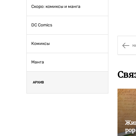
Скоро: комиксы и манга
DC Comics
Комиксы
Н
Манга
Свя
АРХИВ
Жив
pop