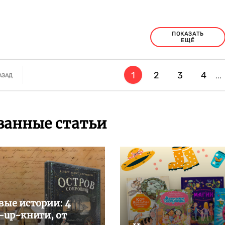
ПОКАЗАТЬ
ЕЩЁ
1
2
3
4
...
АЗАД
занные статьи
ые истории: 4
-up-книги, от