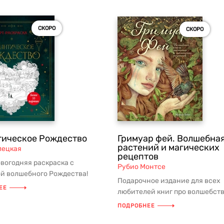
СКОРО
СКОРО
тическое Рождество
Гримуар фей. Волшебная
растений и магических
лецкая
рецептов
вогодняя раскраска с
Рубио Монтсе
ой волшебного Рождества!
Подарочное издание для всех
есь в атмосферу зимнего
ЕЕ
любителей книг про волшебств
.
фантастических существ! Маг
ПОДРОБНЕЕ
иллю...