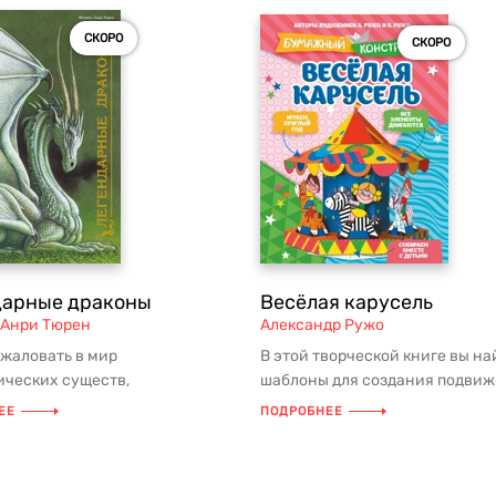
СКОРО
СКОРО
дарные драконы
Весёлая карусель
Анри Тюрен
Александр Ружо
жаловать в мир
В этой творческой книге вы на
ических существ,
шаблоны для создания подви
венных во всем — в
бумажной карусели. Всё, что ну
ЕЕ
ПОДРОБНЕЕ
сти и жестокости, ...