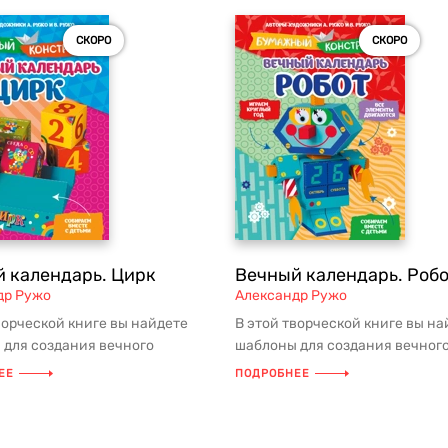
СКОРО
СКОРО
 календарь. Цирк
Вечный календарь. Роб
др Ружо
Александр Ружо
ворческой книге вы найдете
В этой творческой книге вы на
 для создания вечного
шаблоны для создания вечног
я из бумаги. Всё, что нужно ...
календаря из бумаги. Всё, что н
ЕЕ
ПОДРОБНЕЕ