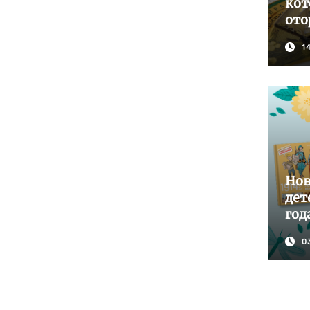
кот
ото
1
Нов
дет
год
0