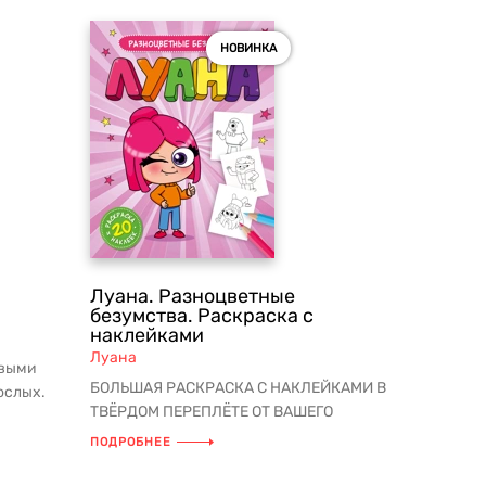
НОВИНКА
Луана. Разноцветные
безумства. Раскраска с
наклейками
Луана
овыми
БОЛЬШАЯ РАСКРАСКА С НАКЛЕЙКАМИ В
ослых.
ТВЁРДОМ ПЕРЕПЛЁТЕ ОТ ВАШЕГО
теро...
ЛЮБИМОГО БЛОГЕРА – ЛУАНЫ! Большой
ПОДРОБНЕЕ
ф...