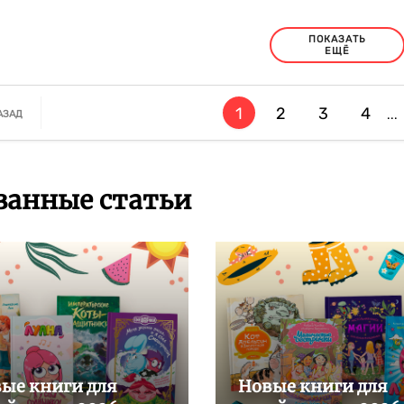
ПОКАЗАТЬ
ЕЩЁ
1
2
3
4
...
АЗАД
занные статьи
ые книги для
Новые книги для