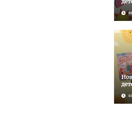
дет
0
Нов
дет
0