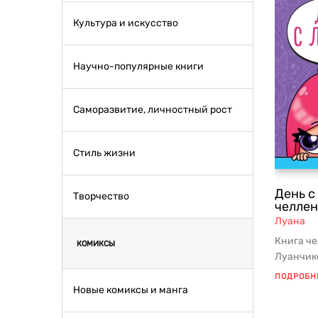
Культура и искусство
Научно-популярные книги
Саморазвитие, личностный рост
Стиль жизни
День с
Творчество
челле
Луана
Книга ч
КОМИКСЫ
Луанчико
челленд
ПОДРОБН
с...
Новые комиксы и манга