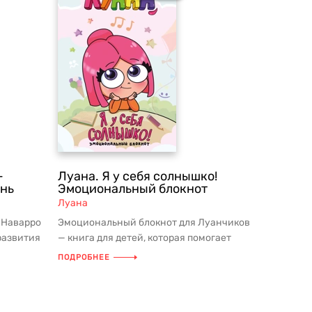
-
Луана. Я у себя солнышко!
ень
Эмоциональный блокнот
Луана
 Наварро
Эмоциональный блокнот для Луанчиков
развития
— книга для детей, которая помогает
лучше понимать свои эмоции, ...
ПОДРОБНЕЕ