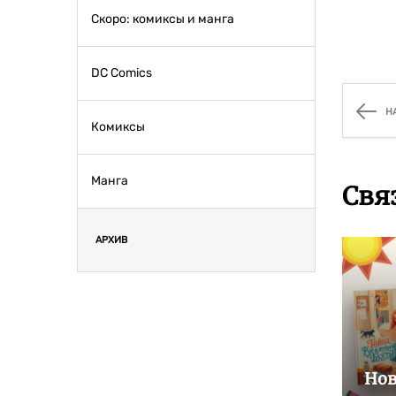
Скоро: комиксы и манга
DC Comics
Н
Комиксы
Манга
Свя
АРХИВ
Нов