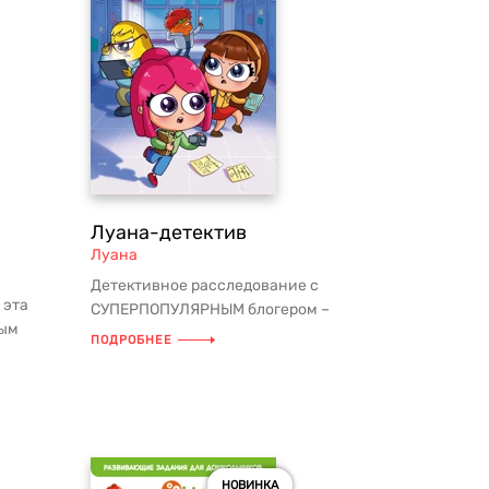
Луана-детектив
Луана
Детективное расследование с
 эта
СУПЕРПОПУЛЯРНЫМ блогером –
ным
ЛУАНОЙ! Её анимированные ролики
ПОДРОБНЕЕ
крут...
смотрят сот...
НОВИНКА