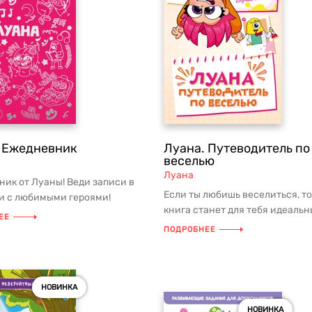
 Ежедневник
Луана. Путеводитель по
веселью
Луана
ик от Луаны! Веди записи в
Если ты любишь веселиться, то
и с любимыми героями!
книга станет для тебя идеаль
ИЯ Ежедневник Луаны?! Д...
ЕЕ
спутником! Как устроить самую 
ПОДРОБНЕЕ
НОВИНКА
НОВИНКА