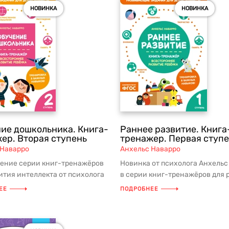
НОВИНКА
НОВИНКА
ие дошкольника. Книга-
Раннее развитие. Книга
ер. Вторая ступень
тренажер. Первая ступ
 Наварро
Анхельс Наварро
ение серии книг-тренажёров
Новинка от психолога Анхельс
ития интеллекта от психолога
в серии книг-тренажёров для 
Наварро! АННОТАЦИЯ ...
интеллекта! АННОТАЦИЯ Ка...
ЕЕ
ПОДРОБНЕЕ