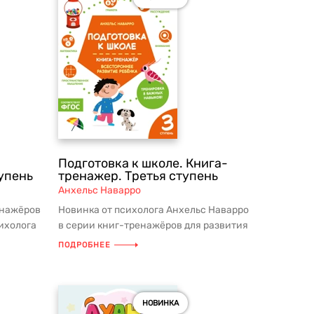
Подготовка к школе. Книга-
упень
тренажер. Третья ступень
Анхельс Наварро
енажёров
Новинка от психолога Анхельс Наварро
сихолога
в серии книг-тренажёров для развития
...
интеллекта! Задания повыше...
ПОДРОБНЕЕ
НОВИНКА