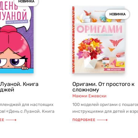
НОВИНКА
НОВИНКА
 Луаной. Книга
Оригами. От простого к
нджей
сложному
Маюми Ежевски
елленджей для настоящих
100 моделей оригами с пошаг
в! «День с Луаной. Книга
инструкциями для детей и взр
жей» — интерактивная книга
Для начинающих и опытных мас
ЕЕ
ПОДРОБНЕЕ