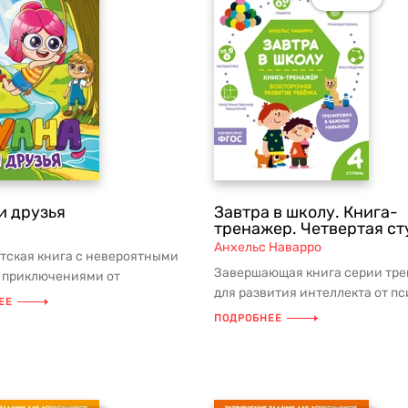
и друзья
Завтра в школу. Книга-
тренажер. Четвертая ст
Анхельс Наварро
тская книга с невероятными
Завершающая книга серии тр
 приключениями от
для развития интеллекта от п
улярного блогера Луаны! Её
ЕЕ
Анхельс Наварро! Максимальны
ПОДРОБНЕЕ