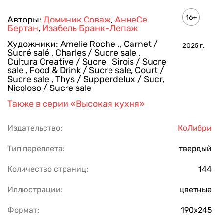
16+
Авторы:
Доминик Соваж
,
АннеСе
Бертан
,
Изабель Бранк-Лепаж
Художники:
Amelie Roche .
,
Carnet /
2025
г.
Sucré salé
,
Charles / Sucre sale
,
Cultura Creative / Sucre
,
Sirois / Sucre
sale
,
Food & Drink / Sucre sale
,
Court /
Sucre sale
,
Thys / Supperdelux / Sucr
,
Nicoloso / Sucre sale
Также в серии
«Высокая кухня»
Издательство:
КоЛибри
Тип переплета:
твердый
Количество страниц:
144
Иллюстрации:
цветные
Формат:
190х245