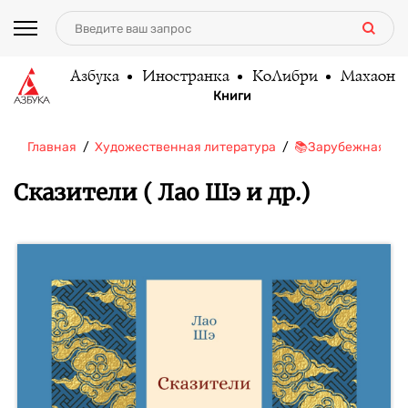
Азбука
Иностранка
КоЛибри
Махаон
Книги
Главная
Художественная литература
📚Зарубежная ли
Сказители ( Лао Шэ и др.)