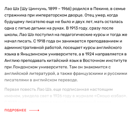
Лао Шэ (Шу Цинчунь, 1899 – 1966) родился в Пекине, в семье
стражника при императорском дворце. Отец умер, когда
будущему писателю еще не было и двух лет, мать осталась
одна с пятью детьми на руках. В 1913 году, сразу после
школы, Лао Шэ поступил на педагогические курсы и тогда же
начал писать. С 1918 года он занимается преподаванием и
административной работой, посещает курсы английского
языка в Яньцзинском университете, а в 1924 направляется в
Англию преподавать китайский язык в Восточном институте
при Лондонском университете. Там он знакомится с
английской литературой, а также французскими и русскими
писателями в английском переводе.
Первая повесть Лао Шэ, еще подписанная настоящим
именем, увидела свет в 1926 году в журнале «Сяошо юэбао».
С 1930 года начинается самый плодотворный период
творчества Лао Шэ — выходят романы «Записки о кошачьем
ПОДРОБНЕЕ
городе», «Развод», «Биография Ню Тяньсы»,
многочисленные рассказы, наиболее примечательные из
которых объединены в сборники «Вишни и море» и