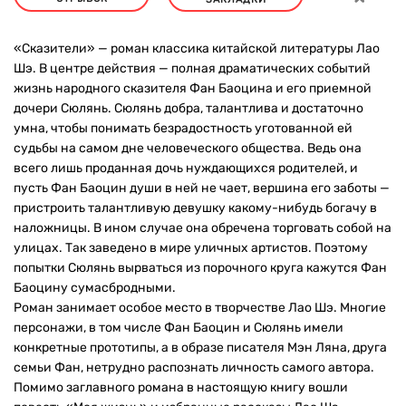
«Сказители» — роман классика китайской литературы Лао
Шэ. В центре действия — полная драматических событий
жизнь народного сказителя Фан Баоцина и его приемной
дочери Сюлянь. Сюлянь добра, талантлива и достаточно
умна, чтобы понимать безрадостность уготованной ей
судьбы на самом дне человеческого общества. Ведь она
всего лишь проданная дочь нуждающихся родителей, и
пусть Фан Баоцин души в ней не чает, вершина его заботы —
пристроить талантливую девушку какому-нибудь богачу в
наложницы. В ином случае она обречена торговать собой на
улицах. Так заведено в мире уличных артистов. Поэтому
попытки Сюлянь вырваться из порочного круга кажутся Фан
Баоцину сумасбродными.
Роман занимает особое место в творчестве Лао Шэ. Многие
персонажи, в том числе Фан Баоцин и Сюлянь имели
конкретные прототипы, а в образе писателя Мэн Ляна, друга
семьи Фан, нетрудно распознать личность самого автора.
Помимо заглавного романа в настоящую книгу вошли