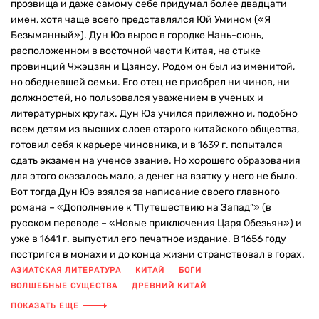
прозвища и даже самому себе придумал более двадцати
имен, хотя чаще всего представлялся Юй Умином («Я
Безымянный»). Дун Юэ вырос в городке Нань-сюнь,
расположенном в восточной части Китая, на стыке
провинций Чжэцзян и Цзянсу. Родом он был из именитой,
но обедневшей семьи. Его отец не приобрел ни чинов, ни
должностей, но пользовался уважением в ученых и
литературных кругах. Дун Юэ учился прилежно и, подобно
всем детям из высших слоев старого китайского общества,
готовил себя к карьере чиновника, и в 1639 г. попытался
сдать экзамен на ученое звание. Но хорошего образования
для этого оказалось мало, а денег на взятку у него не было.
Вот тогда Дун Юэ взялся за написание своего главного
романа – «Дополнение к “Путешествию на Запад”» (в
русском переводе – «Новые приключения Царя Обезьян») и
уже в 1641 г. выпустил его печатное издание. В 1656 году
постригся в монахи и до конца жизни странствовал в горах.
АЗИАТСКАЯ ЛИТЕРАТУРА
КИТАЙ
БОГИ
ВОЛШЕБНЫЕ СУЩЕСТВА
ДРЕВНИЙ КИТАЙ
КИТАЙСКАЯ ЛИТЕРАТУРА
МИРОВАЯ КЛАССИКА
ПОКАЗАТЬ ЕЩЕ
МИФОЛОГИЯ
МИФЫ
ПРИКЛЮЧЕНИЯ