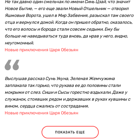
Не так давно один смельчак по имени Синь Цзай, что значит
Новое Бытие, — его еще звали Новый Отшельник — отворил
Яшмовые Ворота, ушел в Мир Забвения, разыскал там своего
отца и вернулся домой. Когда он пришел обратно, оказалось,
что его волосы и борода стали совсем седыми. Ему бы
больше не наведываться туда вновь, да нрав у него, видно,
неугомонный.
Новые приключения Царя Обезьян
Выслушав рассказ Сунь Укуна, Зеленая Жемчужина
заплакала так горько, что рукава ее до половины стали
мокрыми от слез. Сиши и Сысы горестно вздыхали. Даже у
служанок, стоявших рядом и державших в руках кувшины с
вином, сердца сжались от сострадания.
Новые приключения Царя Обезьян
ПОКАЗАТЬ ЕЩЕ