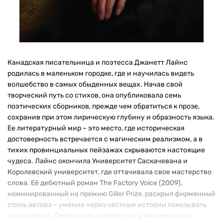
Канадская писательница и поэтесса Джанетт Лайнс
родилась в маленьком городке, где и научилась видеть
волшебство в самых обыденных вещах. Начав свой
творческий путь со стихов, она опубликовала семь
поэтических сборников, прежде чем обратиться к прозе,
сохранив при этом лирическую глубину и образность языка.
Ее литературный мир – это место, где историческая
достоверность встречается с магическим реализмом, а в
тихих провинциальных пейзажах скрываются настоящие
чудеса. Лайнс окончила Университет Саскачевана и
Королевский университет, где оттачивала свое мастерство
слова. Её дебютный роман The Factory Voice (2009),
номинированный на премию Giller Prize, раскрыл фирменный
стиль автора – умение через частные истории показывать
целые эпохи. Преподавая литературу в Университете