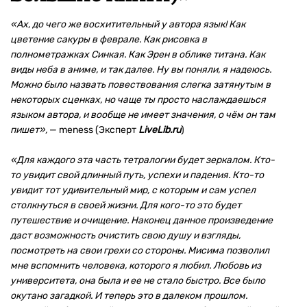
«Ах, до чего же восхитительный у автора язык! Как
цветение сакуры в феврале. Как рисовка в
полнометражках Синкая. Как Эрен в облике титана. Как
виды неба в аниме, и так далее. Ну вы поняли, я надеюсь.
Можно было назвать повествования слегка затянутым в
некоторых сценках, но чаще ты просто наслаждаешься
языком автора, и вообще не имеет значения, о чём он там
пишет»,
— meness (Эксперт
LiveLib.ru
)
«Для каждого эта часть тетралогии будет зеркалом. Кто-
то увидит свой длинный путь, успехи и падения. Кто-то
увидит тот удивительный мир, с которым и сам успел
столкнуться в своей жизни. Для кого-то это будет
путешествие и очищение. Наконец данное произведение
даст возможность очистить свою душу и взгляды,
посмотреть на свои грехи со стороны. Мисима позволил
мне вспомнить человека, которого я любил. Любовь из
университета, она была и ее не стало быстро. Все было
окутано загадкой. И теперь это в далеком прошлом.