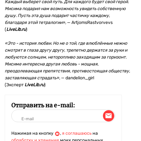
Каждый выберет свой путь. Для каждого будет свой герой.
Мисима подарил нам возможность увидеть собственную
душу. Пусть эта душа подарит частичку каждому,
благодаря этой тетралогии»,
— ArtjomsRastvorvevs
(
LiveLib.ru
)
«Это - история любви. Но не о той, где влюблённые нежно
смотрят в глаза другу другу, трепетно держатся за руки и
любуются солнцем, неторопливо заходящим за горизонт.
Мисиме интересна другая любовь - мощная,
преодолевающая препятствия, противостоящая обществу,
заставляющая страдать»,
— dandelion_girl
(Эксперт
LiveLib.ru
)
Отправить на e-mail:
Нажимая на кнопку
,
я соглашаюсь
на
обработку и хранение
моих персональных