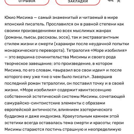
ОТРЫВОК
ЗАКЛАДКИ
Юкио Мисима — самый знаменитый и читаемый в мире
японский писатель. Прославился он в равной степени как
своими произведениями во всех мыслимых жанрах
(романы, пьесы, рассказы, эссе), так и экстравагантным
стилем жизни и смерти (харакири после неудачной попытки
монархического переворота). Тетралогия «Море изобилия»
— это вершина сочинительства Мисимы и своего рода
творческое завещание; это произведение, в котором
Мисима, по его словам, «выразил все свои идеи» и после
которого ему уже «не о чем было писать». Завершив
последний роман тетралогии, он поставил точку и в своей
жизни. «Море изобилия» содержит квинтэссенцию
собственной эстетической системы Мисимы, сочетающей
самурайско-синтоистские элементы с образами
европейской античности, влиянием эзотерического
буддизма и даже индуизма. Краеугольным камнем этой
эстетики всегда оставалась тема смерти и красоты; герои
Мисимы стараются постичь страшную и неопределимую