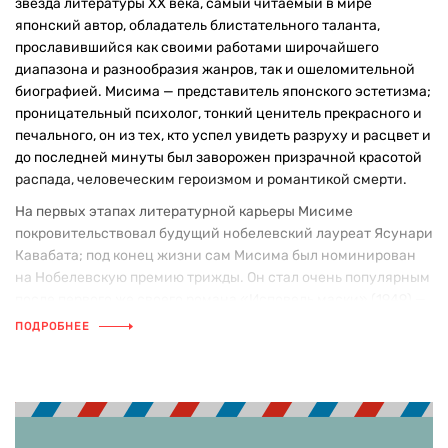
звезда литературы XX века, самый читаемый в мире
японский автор, обладатель блистательного таланта,
прославившийся как своими работами широчайшего
диапазона и разнообразия жанров, так и ошеломительной
биографией. Мисима — представитель японского эстетизма;
проницательный психолог, тонкий ценитель прекрасного и
печального, он из тех, кто успел увидеть разруху и расцвет и
до последней минуты был заворожен призрачной красотой
распада, человеческим героизмом и романтикой смерти.
На первых этапах литературной карьеры Мисиме
покровительствовал будущий нобелевский лауреат Ясунари
Кавабата; под конец жизни сам Мисима был номинирован
на Нобелевскую премию трижды. Он стал очень популярным
после первого же своего романа «Исповедь маски» (1949) —
такого голоса Япония еще не слышала, была шокирована и
ПОДРОБНЕЕ
восхищена, и все последующие работы Юкио Мисимы
(прежде всего его романы 1950-х годов «Жажда любви»,
«Запретные цвета», «Шум прибоя», «Золотой Храм») лишь
снова и снова подтверждали это ее первое впечатление.
Мисима был не просто популярным писателем — вдобавок