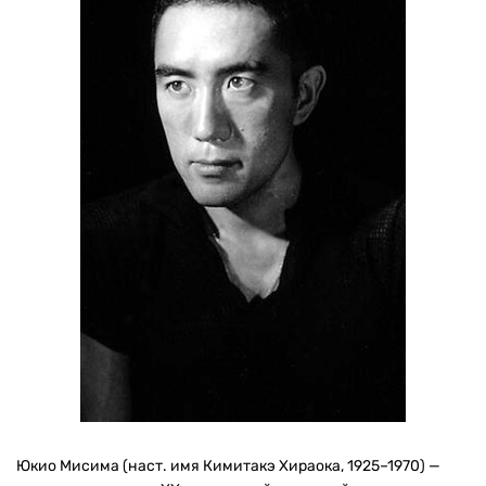
Юкио Мисима (наст. имя Кимитакэ Хираока, 1925–1970) —