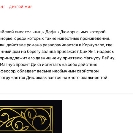
АН
ДРУГОЙ МИР
лийской писательницы Дафны Дюморье, имя которой
юморье, среди которых такие известные произведения,
л», действие романа разворачивается в Корнуолле, где
нный дом на берегу залива приезжает Дик Янг, надеясь
к принадлежит его давнишнему приятелю Магнусу Лейну,
Магнус просит Дика испытать на себе действие
рофессор, обладает весьма необычным свойством
 погружается Дик, оказывается намного реальнее той