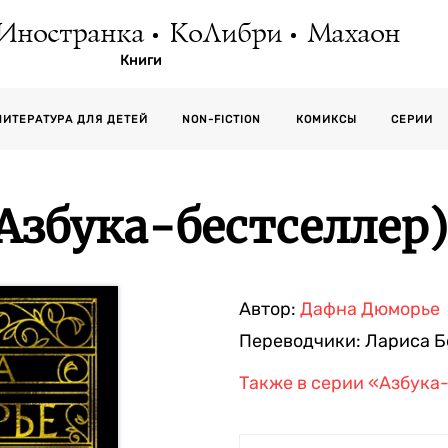
Иностранка
КоЛибри
Махаон
Книги
СЕРИИ
ЛИТЕРАТУРА ДЛЯ ДЕТЕЙ
NON-FICTION
КОМИКСЫ
(Азбука-бестселлер)
Автор:
Дафна Дюморье
Переводчики:
Лариса Б
Также в серии
«Азбука