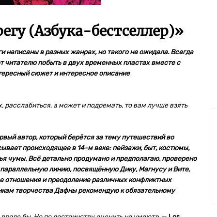
регу (Азбука-бестселлер)
»
и написаны в разных жанрах, но такого не ожидала. Всегда
ют читателю побыть в двух временных пластах вместе с
Интересный сюжет и интересное описание
, расслабиться, а может и подремать, то вам лучше взять
рвый автор, который берётся за тему путешествий во
сывает происходящее в 14-м веке: пейзажи, быт, костюмы,
ья чумы. Всё детально продумано и предполагаю, проверено
 параллельную линию, посвящённую Дику, Магнусу и Вите,
ые отношения и преодоление различных конфликтных
икам творчества Дафны рекомендую к обязательному
– вроде бы. Но по достоинству оценить не умеют»
, —
Los