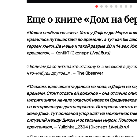
Еще о книге «
Дом на бе
«Какая необычная книга .Хотя у Дафны дю Морье книг
нравились путешествия во времени , а тут как бы да
героем книги. Да и еще и такой разрыв 20 и 14 век. 
прошлого»
,
—
KontikT (Эксперт
LiveLib.ru
)
«
Если вы рассчитываете отдохнуть с книжкой в руках
что-нибудь другое…
», —
The Observer
«Скажем, идея сюжета далеко не нова, и Дафна не пе
времени. Стоит отдать ей должное – она отлично опи
интриги знати, начало ужасной напасти Средневеков
на историческую достоверность. Интересно читать и
жене Дика. Тут основной упор идёт на межличностн
ситуаций между Диком и остальным миром. Поклонн
прочтению»
,
—
Yulichka_2304 (Эксперт
LiveLib.ru
)
«
Она из тех писателей, которых все вроде бы знают 