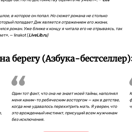
шлое, в которое он попал. Но сюжет романа не столько
который попадает Дик является отражением его жизни,
лся роман. Уже ближе к концу я читала его не отрываясь, так
ает»,
— linakot (
LiveLib.ru
)
а берегу (Азбука-бестселлер)
Один тот факт, что она не знает моей тайны, наполнял
К
меня каким-то ребяческим восторгом — как в детстве,
ф
когда мне удавалось перехитрить мать. Я уверен, что
ч
,
это врожденный инстинкт, присущий всем мужчинам
без исключения.