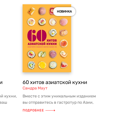
НОВИНКА
и
60 хитов азиатской кухни
Сандра Маут
ой кухни,
Вместе с этим уникальным изданием
 ваш
вы отправитесь в гастротур по Азии,
наслаждаясь местными кулинарны...
ПОДРОБНЕЕ