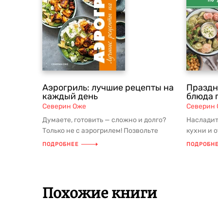
Аэрогриль: лучшие рецепты на
Праздн
каждый день
блюда 
Северин Оже
Северин
Думаете, готовить — сложно и долго?
Насладит
Только не с аэрогрилем! Позвольте
кухни и о
книге рецептов «Аэрогриль: луч...
рецептов 
ПОДРОБНЕЕ
ПОДРОБН
Похожие книги