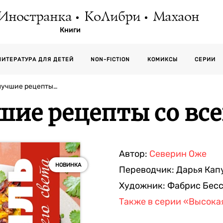
Иностранка
КоЛибри
Махаон
Книги
СЕРИИ
ЛИТЕРАТУРА ДЛЯ ДЕТЕЙ
NON-FICTION
КОМИКСЫ
 лучшие рецепты…
шие рецепты со все
Автор:
Северин Оже
НОВИНКА
Переводчик:
Дарья Кап
Художник:
Фабрис Бес
Также в серии
«Высока