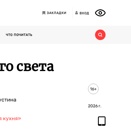
ЗАКЛАДКИ
ВХОД
ЧТО ПОЧИТАТЬ
го света
16+
устина
2026
г.
с
я кухня»