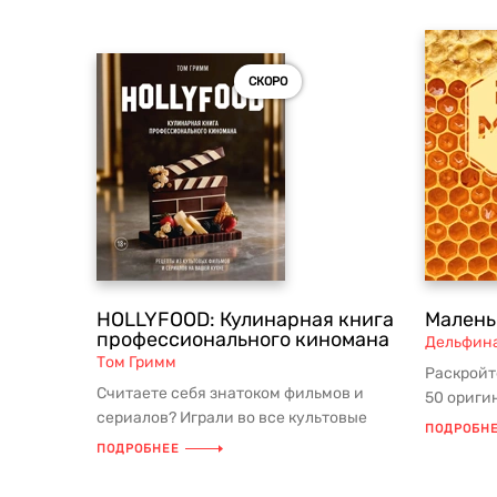
СКОРО
HOLLYFOOD: Кулинарная книга
Малень
профессионального киномана
Дельфин
Том Гримм
Раскройт
Считаете себя знатоком фильмов и
50 ориги
сериалов? Играли во все культовые
в этой кн
ПОДРОБН
игры? Тогда пора включить этот ги...
ПОДРОБНЕЕ