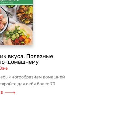
ик вкуса. Полезные
по-домашнему
 Оже
есь многообразием домашней
ткройте для себя более 70
вкусных и полезных бл...
ЕЕ