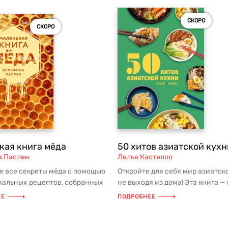
СКОРО
СКОРО
кая книга мёда
50 хитов азиатской кухн
а Паслен
Лелья Кастелло
е все секреты мёда с помощью
Откройте для себя мир азиатск
нальных рецептов, собранных
не выходя из дома! Эта книга —
иге! Закуски, втор...
персональный гид по самым ...
ЕЕ
ПОДРОБНЕЕ