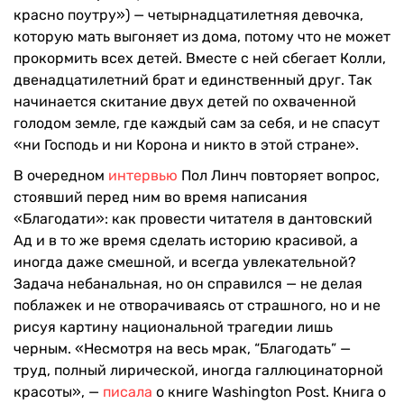
красно поутру») — четырнадцатилетняя девочка,
которую мать выгоняет из дома, потому что не может
прокормить всех детей. Вместе с ней сбегает Колли,
двенадцатилетний брат и единственный друг. Так
начинается скитание двух детей по охваченной
голодом земле, где каждый сам за себя, и не спасут
«ни Господь и ни Корона и никто в этой стране».
В очередном
интервью
Пол Линч повторяет вопрос,
стоявший перед ним во время написания
«Благодати»: как провести читателя в дантовский
Ад и в то же время сделать историю красивой, а
иногда даже смешной, и всегда увлекательной?
Задача небанальная, но он справился — не делая
поблажек и не отворачиваясь от страшного, но и не
рисуя картину национальной трагедии лишь
черным. «Несмотря на весь мрак, “Благодать” —
труд, полный лирической, иногда галлюцинаторной
красоты», —
писала
о книге Washington Post. Книга о