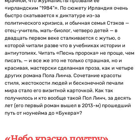
мрачной, что журналисты прозвали ее
«ирландским “1984”». По сюжету Ирландия очень
быстро скатывается к диктатуре из-за
политического кризиса, и обычная семья Стэков —
отец-учитель, мать-биолог, четверо детей — в
двадцать первом веке сталкивается с жутью, о
которой читали разве что в учебниках истории и
антиутопиях. Читать «Песнь пророка» не проще, чем
писать, — и все же это не только страшная, но и
красивая, мастерски сделанная проза, как и четыре
других романа Пола Линча. Сочетание красоты
стиля, жестокости людей и бесконечной печали
мира стало его визитной карточкой. Как так
получилось и кто вообще такой Пол Линч, за десять
лет (его первый роман вышел в 2013-м) прошедший
путь от ноунейма до «Букера»?
«Небо красно поутру»