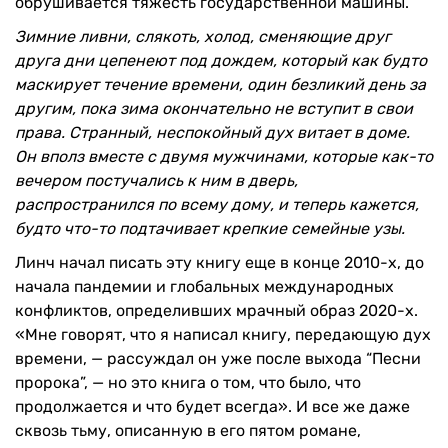
обрушивается тяжесть государственной машины.
Зимние ливни, слякоть, холод, сменяющие друг
друга дни цепенеют под дождем, который как будто
маскирует течение времени, один безликий день за
другим, пока зима окончательно не вступит в свои
права. Странный, неспокойный дух витает в доме.
Он вполз вместе с двумя мужчинами, которые как-то
вечером постучались к ним в дверь,
распространился по всему дому, и теперь кажется,
будто что-то подтачивает крепкие семейные узы.
Линч начал писать эту книгу еще в конце 2010-х, до
начала пандемии и глобальных международных
конфликтов, определивших мрачный образ 2020-х.
«Мне говорят, что я написал книгу, передающую дух
времени, — рассуждал он уже после выхода “Песни
пророка”, — но это книга о том, что было, что
продолжается и что будет всегда». И все же даже
сквозь тьму, описанную в его пятом романе,