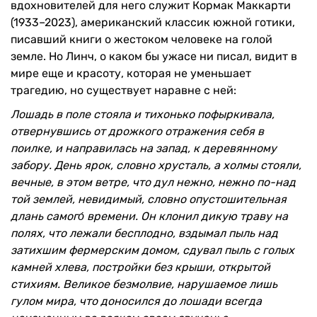
вдохновителей для него служит Кормак Маккарти
(1933–2023), американский классик южной готики,
писавший книги о жестоком человеке на голой
земле. Но Линч, о каком бы ужасе ни писал, видит в
мире еще и красоту, которая не уменьшает
трагедию, но существует наравне с ней:
Лошадь в поле стояла и тихонько пофыркивала,
отвернувшись от дрожкого отражения себя в
поилке, и направилась на запад, к деревянному
забору. День ярок, словно хрусталь, а холмы стояли,
вечные, в этом ветре, что дул нежно, нежно по-над
той землей, невидимый, словно опустошительная
длань самого́ времени. Он клонил дикую траву на
полях, что лежали бесплодно, вздымал пыль над
затихшим фермерским домом, сдувал пыль с голых
камней хлева, постройки без крыши, открытой
стихиям. Великое безмолвие, нарушаемое лишь
гулом мира, что доносился до лошади всегда