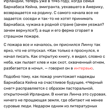
Ирландии, теперь уже в 1945 году, когда семья
Барнабаса Кейна, эмигранта, уехавшего в Америку,
возвращается на родину. С самого начала все не
задается: соседи и так-то не хотят принимать
Барнабаса, чужака в родной стране (зачем уезжал?
зачем вернулся?), а еще и его ферма сгорает в
страшном пожаре.
С пожара все и началось, он приснился Линчу так
ярко, что не отпускал. «Как только я проснулся, я
начал писать. Как открытую книгу, я видел, словно с
неба, как пылает хлев и как скот, охваченный огнем,
разбегается в ночь», — говорил он в
интервью
.
Подобно тому, как пожар уничтожает надежды
Барнабаса Кейна на счастливое будущее, «Черный
снег» расправляется с образом пасторальной,
открыточной Ирландии. В книгах Линча это суровая,
ничего не прощающая земля, где обитают не менее
суровые люди. Недаром одним из литературных