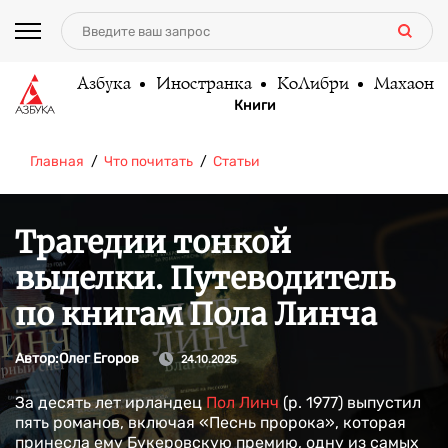
Азбука
Иностранка
КоЛибри
Махаон
Книги
Главная
Что почитать
Статьи
Трагедии тонкой
выделки. Путеводитель
по книгам Пола Линча
Автор:
Олег Егоров
24.10.2025
За десять лет ирландец
Пол Линч
(р. 1977) выпустил
пять романов, включая «Песнь пророка», которая
принесла ему Букеровскую премию, одну из самых