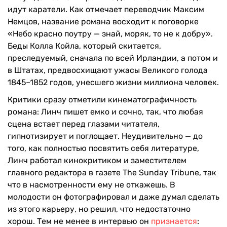
идут каратели. Как отмечает переводчик Максим
Немцов, название романа восходит к поговорке
«Небо красно поутру — знай, моряк, то не к добру».
Беды Колла Койла, который скитается,
преследуемый, сначала по всей Ирландии, а потом и
в Штатах, предвосхищают ужасы Великого голода
1845–1852 годов, унесшего жизни миллиона человек.
Критики сразу отметили кинематографичность
романа: Линч пишет емко и сочно, так, что любая
сцена встает перед глазами читателя,
гипнотизирует и поглощает. Неудивительно — до
того, как полностью посвятить себя литературе,
Линч работал кинокритиком и заместителем
главного редактора в газете The Sunday Tribune, так
что в насмотренности ему не откажешь. В
молодости он фотографировал и даже думал сделать
из этого карьеру, но решил, что недостаточно
хорош. Тем не менее в интервью он
признается
: