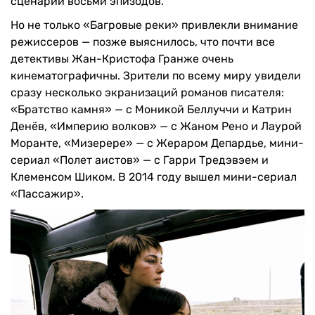
сценарий восьми эпизодов.
Но не только «Багровые реки» привлекли внимание
режиссеров — позже выяснилось, что почти все
детективы Жан-Кристофа Гранже очень
кинематографичны. Зрители по всему миру увидели
сразу несколько экранизаций романов писателя:
«Братство камня» — с Моникой Беллуччи и Катрин
Денёв, «Империю волков» — с Жаном Рено и Лаурой
Моранте, «Мизерере» — с Жераром Депардье, мини-
сериал «Полет аистов» — с Гарри Тредэвэем и
Клеменсом Шиком. В 2014 году вышел мини-сериал
«Пассажир».