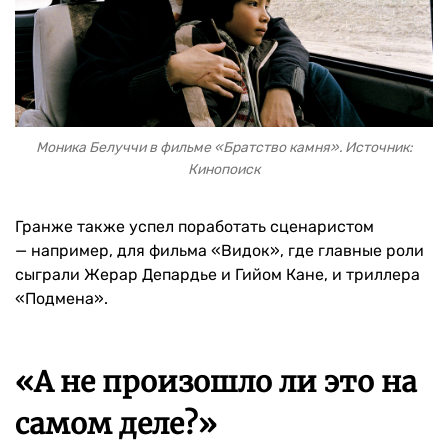
Моника Белуччи в фильме «Братство камня». Источник:
Кинопоиск
Гранже также успел поработать сценаристом
— например, для фильма «Видок», где главные роли
сыграли Жерар Депардье и Гийом Кане, и триллера
«Подмена».
«А не произошло ли это на
самом деле?»