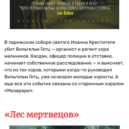
В парижском соборе святого Иоанна Крестителя
убит Вильгельм Гетц — органист и регент хора
мальчиков. Касдан, офицер полиции в отставке,
начинает собственное расследование — и выясняет,
что из тех хоров, которыми когда-то руководил
Вильгельм Гетц, уже исчезали молодые хористы. А
еще все эти события связаны со старинным хоралом
«Мизерере».
«Лес мертвецов»