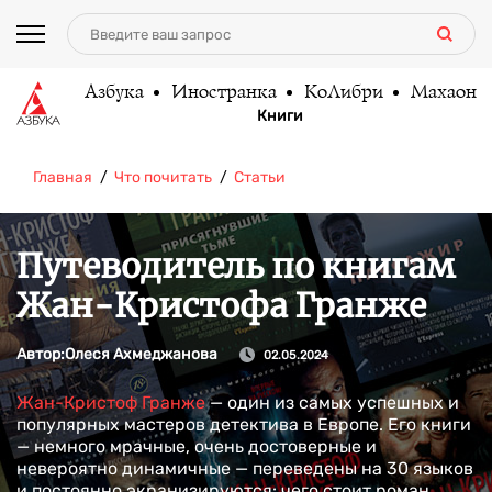
Азбука
Иностранка
КоЛибри
Махаон
Книги
Главная
Что почитать
Статьи
Путеводитель по книгам
Жан-Кристофа Гранже
Автор:
Олеся Ахмеджанова
02.05.2024
Жан-Кристоф Гранже
— один из самых успешных и
популярных мастеров детектива в Европе. Его книги
— немного мрачные, очень достоверные и
невероятно динамичные — переведены на 30 языков
и постоянно экранизируются: чего стоит роман