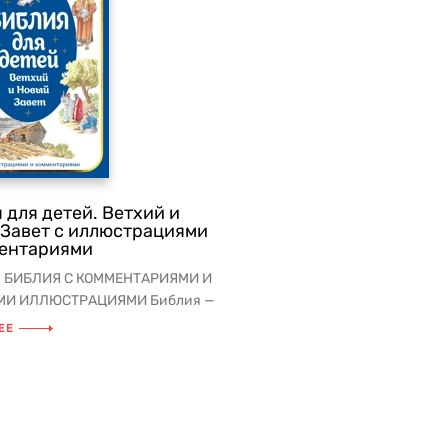
 для детей. Ветхий и
Завет с иллюстрациями
ментариями
 БИБЛИЯ С КОММЕНТАРИЯМИ И
МИ ИЛЛЮСТРАЦИЯМИ Библия —
пулярная и читаемая книг...
ЕЕ