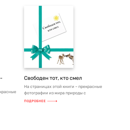
-
Свободен тот, кто смел
На страницах этой книги – прекрасные
екрасные
фотографии из мира природы с
мудрыми мыслями на каждый день.
ПОДРОБНЕЕ
ень.