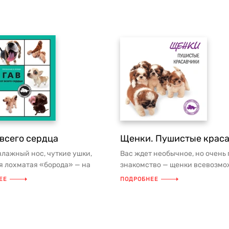
 всего сердца
Щенки. Пушистые крас
лажный нос, чуткие ушки,
Вас ждет необычное, но очень
я лохматая «борода» — на
знакомство — щенки всевозм
иях в этой замечательной кн...
пород сняты при помощи сверх
ЕЕ
ПОДРОБНЕЕ