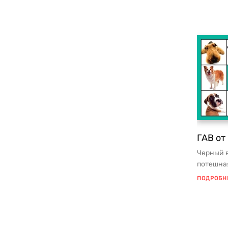
ГАВ от
Черный в
потешна
фотограф
ПОДРОБН