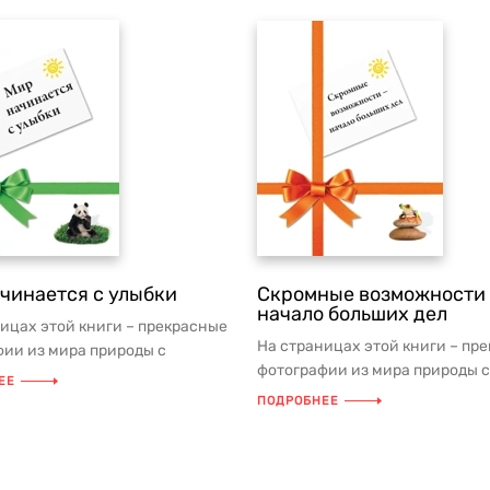
чинается с улыбки
Скромные возможности 
начало больших дел
ицах этой книги – прекрасные
На страницах этой книги – пр
ии из мира природы с
фотографии из мира природы с
 мыслями на каждый день.
ЕЕ
мудрыми мыслями на каждый д
ПОДРОБНЕЕ