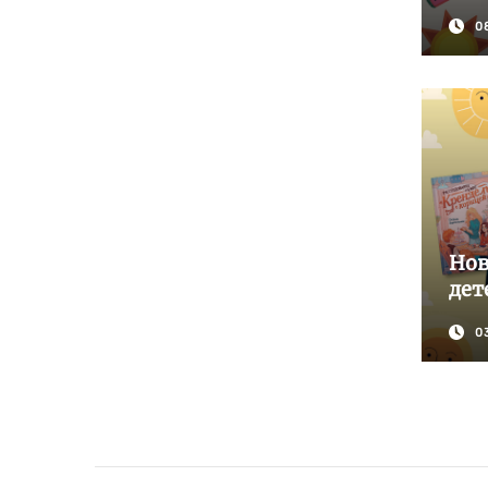
0
Нов
дет
0