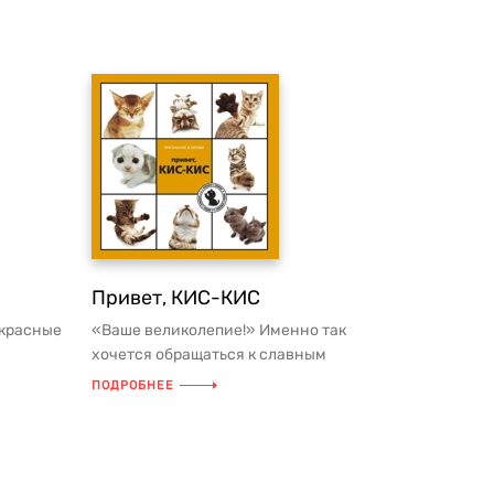
Привет, КИС-КИС
екрасные
«Ваше великолепие!» Именно так
хочется обращаться к славным
ень.
созданиям, глядящим на нас со
ПОДРОБНЕЕ
страниц эт...