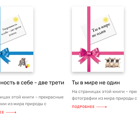
ность в себе - две трети
Ты в мире не один
На страницах этой книги – пр
ицах этой книги – прекрасные
фотографии из мира природы с
ии из мира природы с
мудрыми мыслями на каждый д
ПОДРОБНЕЕ
 мыслями на каждый день.
ЕЕ