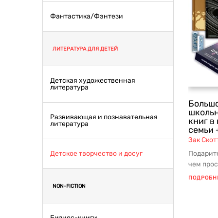
Фантастика/Фэнтези
ЛИТЕРАТУРА ДЛЯ ДЕТЕЙ
Детская художественная
литература
Большо
школьн
Развивающая и познавательная
книг в
литература
семьи 
Зак Скот
Детское творчество и досуг
Подарите
чем прос
незабыв
ПОДРОБН
вм...
NON-FICTION
Бизнес-книги