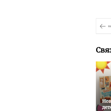
Н
Свя
Нов
дет