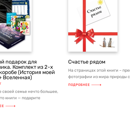
й подарок для
Счастье рядом
ика. Комплект из 2-х
На страницах этой книги – пр
 коробе (История моей
+ Вселенная)
фотографии из мира природы с
мудрыми мыслями на каждый д
т
ПОДРОБНЕЕ
 своей семье нечто большее,
то книги — подарите
аемые моменты, проведённые
ЕЕ