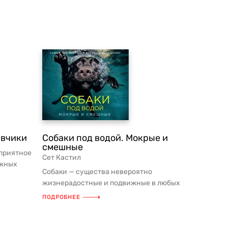
авчики
Собаки под водой. Мокрые и
смешные
 приятное
Сет Кастил
ожных
Собаки — существа невероятно
-ш...
жизнерадостные и подвижные в любых
обстоятельствах. Но что они
ПОДРОБНЕЕ
вытворяю...