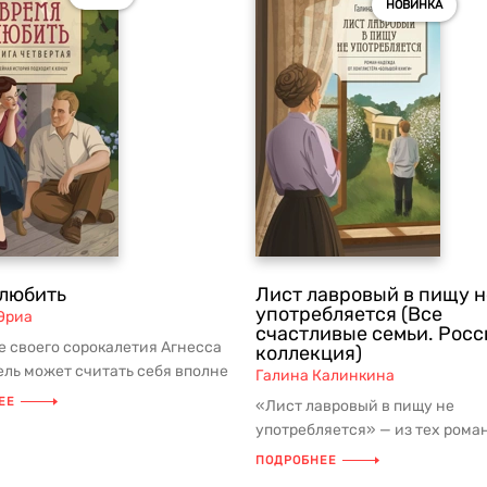
НОВИНКА
любить
Лист лавровый в пищу н
употребляется (Все
Эриа
счастливые семьи. Рос
е своего сорокалетия Агнесса
коллекция)
ль может считать себя вполне
Галина Калинкина
ейся женщиной. Она...
ЕЕ
«Лист лавровый в пищу не
употребляется» — из тех рома
неспешного чтения, которые
ПОДРОБНЕЕ
заставляют з...