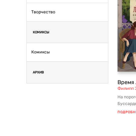
Творчество
КОМИКСЫ
Комиксы
АРХИВ
Время 
Филипп 
На порог
Буссарде
состоявш
ПОДРОБН