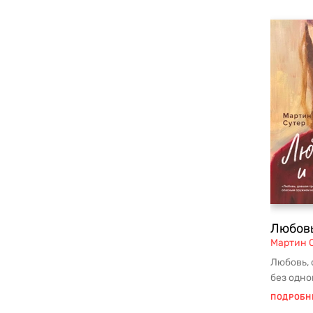
Любовь
Мартин 
Любовь, 
без одно
лишь всё
ПОДРОБН