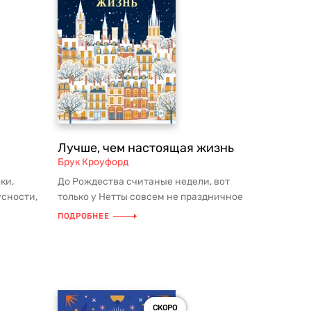
Лучше, чем настоящая жизнь
Брук Кроуфорд
ки,
До Рождества считаные недели, вот
усности,
только у Нетты совсем не праздничное
оч...
настроение. Вот-вот ей исполн...
ПОДРОБНЕЕ
СКОРО