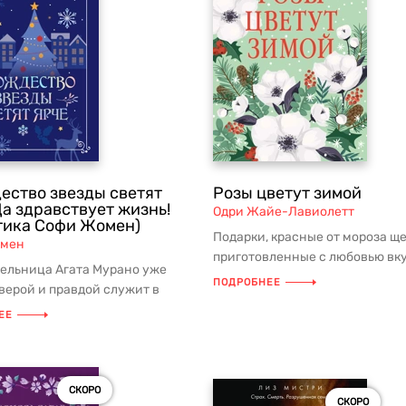
ество звезды светят
Розы цветут зимой
Да здравствует жизнь!
Одри Жайе-Лавиолетт
тика Софи Жомен)
Подарки, красные от мороза ще
омен
приготовленные с любовью вк
ельница Агата Мурано уже
смех близких и уют домашнего 
ПОДРОБНЕЕ
 верой и правдой служит в
е Артман» — семейном
ЕЕ
.
СКОРО
СКОРО