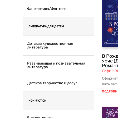
Фантастика/Фэнтези
ЛИТЕРАТУРА ДЛЯ ДЕТЕЙ
Детская художественная
литература
В Рожд
ярче (
Развивающая и познавательная
Роман
литература
Софи Ж
Оформит
Детское творчество и досуг
пять лет
«Галере
ПОДРОБН
универ..
NON-FICTION
Бизнес-книги