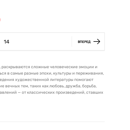
14
ВПЕРЕД
, раскрываются сложные человеческие эмоции и
ся в самые разные эпохи, культуры и переживания,
ведения художественной литературы помогают
е вечных тем, таких как любовь, дружба, борьба,
равлений — от классических произведений, ставших
 имена уже завоевали популярность. Мы собрали как
 и интересные издания, которые только набирают
сти и глубине. Произведения художественной
вать, находить ответы на важные жизненные