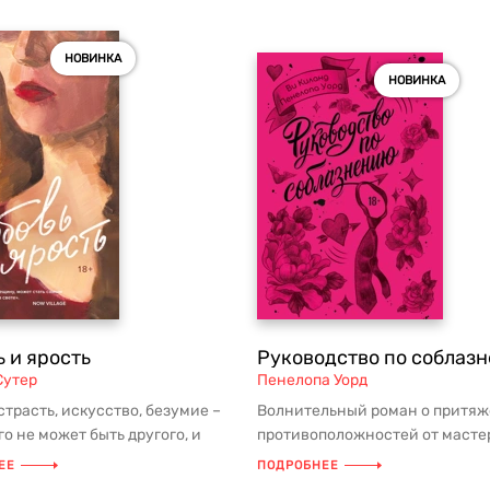
НОВИНКА
НОВИНКА
 и ярость
Руководство по соблаз
Сутер
Пенелопа Уорд
страсть, искусство, безумие –
Волнительный роман о притя
го не может быть другого, и
противоположностей от масте
 вместе образует п...
жанра Пенелопы Уорд и Ви Кил
ЕЕ
ПОДРОБНЕЕ
«Рук...