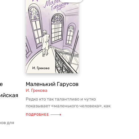
е
Маленький Гарусов
И. Грекова
сийская
Редко кто так талантливо и чутко
показывает «маленького человека», как
это делает И. Грекова. В прои...
ПОДРОБНЕЕ
нов для