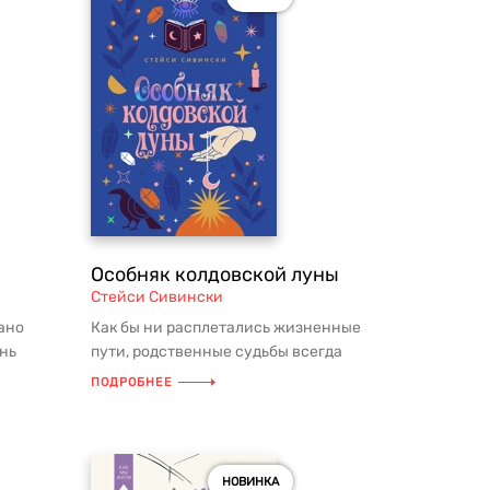
Особняк колдовской луны
Стейси Сивински
ано
Как бы ни расплетались жизненные
нь
пути, родственные судьбы всегда
о подарка
найдут способ встретиться вновь.Не...
ПОДРОБНЕЕ
НОВИНКА