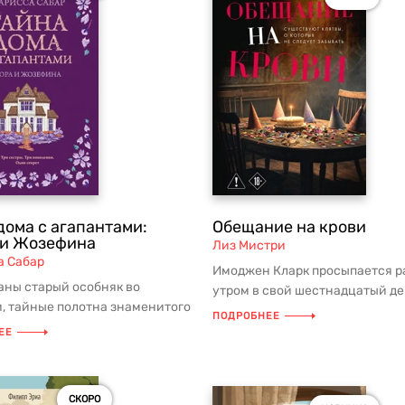
дома с агапантами:
Обещание на крови
 и Жозефина
Лиз Мистри
а Сабар
Имоджен Кларк просыпается р
аны старый особняк во
утром в свой шестнадцатый де
, тайные полотна знаменитого
рождения и вместо привычног
ПОДРОБНЕЕ
а и некогда пропавший брил...
о...
ЕЕ
СКОРО