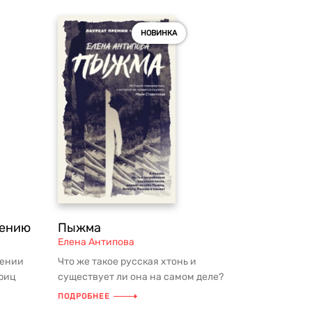
НОВИНКА
нению
Пыжма
Елена Антипова
жении
Что же такое русская хтонь и
риц
существует ли она на самом деле?
анд:
Этими вопросами задается каждый, кто
ПОДРОБНЕЕ
ч...