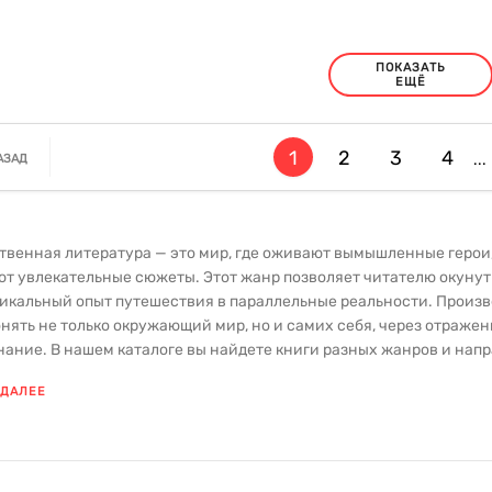
ПОКАЗАТЬ
ЕЩЁ
1
2
3
4
...
АЗАД
твенная литература — это мир, где оживают вымышленные герои
т увлекательные сюжеты. Этот жанр позволяет читателю окунуть
никальный опыт путешествия в параллельные реальности. Произ
нять не только окружающий мир, но и самих себя, через отражени
ание. В нашем каталоге вы найдете книги разных жанров и нап
емой частью мировой литературы, до современных авторов, чьи
 ДАЛЕЕ
ые книги, которые давно покорили читателей по всему миру, так
сть, но уже заслужили внимание благодаря своей оригинально
ры расширяют кругозор, развивают воображение, учат сопережи
.