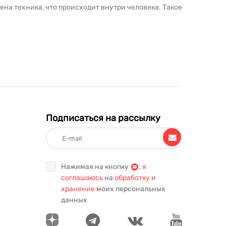
ена техника, что происходит внутри человека. Такое
о космоса;
информацию;
у и начинает сравнивать, уточнять и сомневаться, а
Подписаться на рассылку
и знаний:
Нажимая на кнопку
,
я
соглашаюсь
на
обработку и
хранение
моих персональных
данных