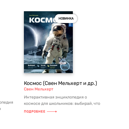
НОВИНКА
Космос (Свен Мельхерт и др.)
Свен Мельхерт
Интерактивная энциклопедия о
опедия
космосе для школьников: выбирай, что
о
тебе интересно, и изучай! АННОТ...
ПОДРОБНЕЕ
аданиями