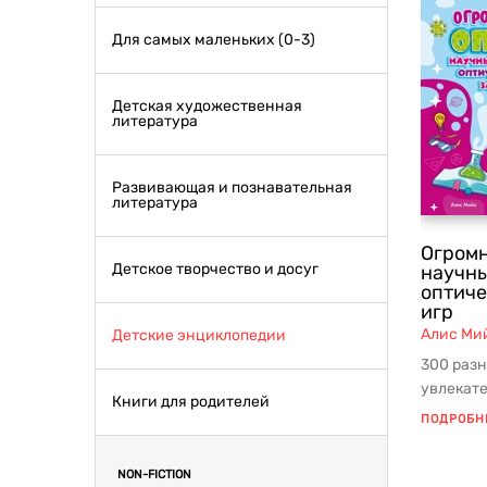
Для самых маленьких (0-3)
Детская художественная
литература
Развивающая и познавательная
литература
Огромн
Детское творчество и досуг
научны
оптиче
игр
Алис Ми
Детские энциклопедии
300 разн
увлекат
Книги для родителей
книге д
ПОДРОБН
мальчик.
NON-FICTION