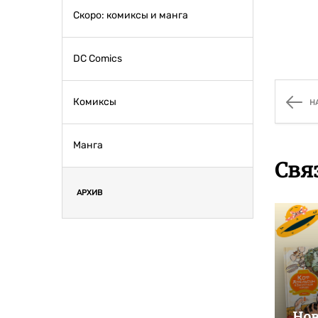
Скоро: комиксы и манга
DC Comics
Комиксы
Н
Манга
Свя
АРХИВ
Нов