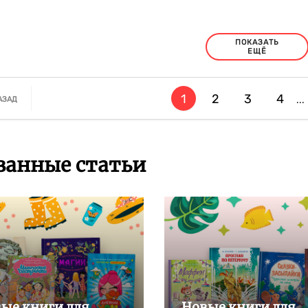
ПОКАЗАТЬ
ЕЩЁ
1
2
3
4
...
АЗАД
занные статьи
ые книги для
Новые книги для