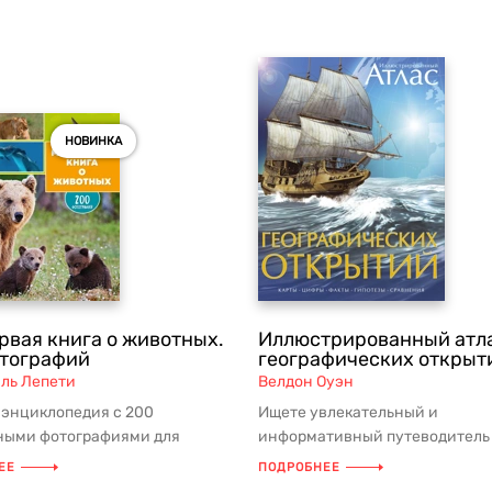
НОВИНКА
рвая книга о животных.
Иллюстрированный атл
отографий
географических открыт
ль Лепети
Велдон Оуэн
 энциклопедия с 200
Ищете увлекательный и
ными фотографиями для
информативный путеводитель
тва с животным миром нашей
истории великих экспедиций 
ЕЕ
ПОДРОБНЕЕ
...
мореплаваний? Тогда...