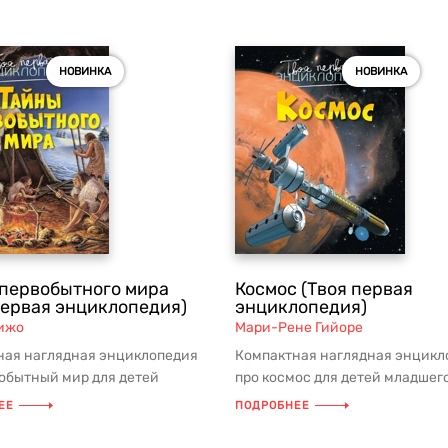
НОВИНКА
НОВИНКА
первобытного мира
Космос (Твоя первая
первая энциклопедия)
энциклопедия)
ижо
Мари-Рене Гийоре
ная наглядная энциклопедия
Компактная наглядная энцикл
обытный мир для детей
про космос для детей младшег
о возраста с интерактивными
возраста с интерактивными з
ЕЕ
ПОДРОБНЕЕ
...