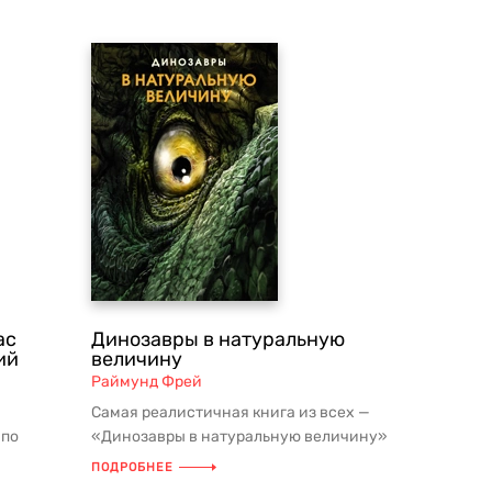
ас
Динозавры в натуральную
ий
величину
Раймунд Фрей
Самая реалистичная книга из всех —
 по
«Динозавры в натуральную величину»
и
названа так неспроста: вы смож...
ПОДРОБНЕЕ