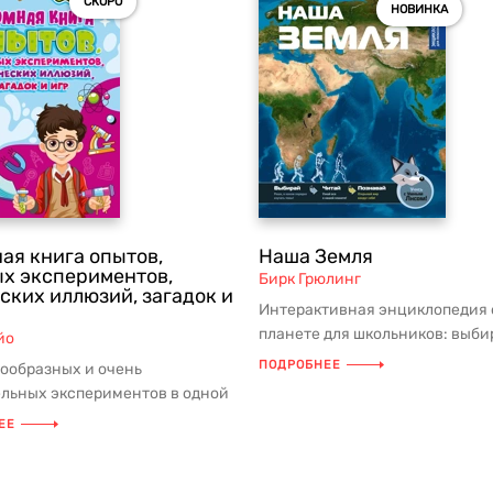
СКОРО
НОВИНКА
ая книга опытов,
Наша Земля
х экспериментов,
Бирк Грюлинг
ских иллюзий, загадок и
Интерактивная энциклопедия 
планете для школьников: выбир
йо
тебе интересно, и изучай! ...
ПОДРОБНЕЕ
ообразных и очень
ельных экспериментов в одной
ля самых любознательных
ЕЕ
..