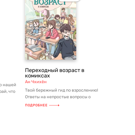
Переходный возраст в
комиксах
Ан Чхихён
о нашей
Твой бережный гид по взрослению!
ай, что
Ответы на непростые вопросы о
переходном возрасте — в формате
ПОДРОБНЕЕ
коми...