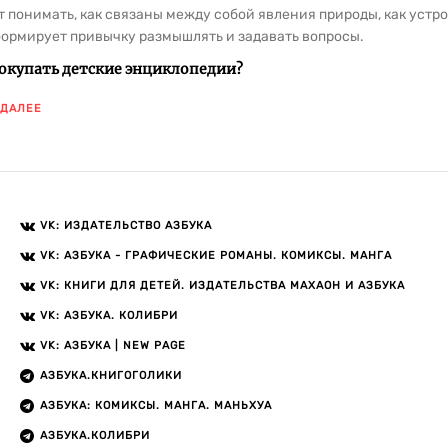
 понимать, как связаны между собой явления природы, как устро
ормирует привычку размышлять и задавать вопросы.
окупать детские энциклопедии?
тельные книги помогают ребенку:
 ДАЛЕЕ
разобраться в устройстве окружающего мира — от тела человека д
расширить словарный запас и научиться формулировать мысли;
увидеть причинно-следственные связи, а не только запоминать 
перейти от просмотра иллюстраций к осознанному чтению.
VK: ИЗДАТЕЛЬСТВО АЗБУКА
энциклопедии особенно важны в 7 лет, когда ребенок идет в школ
то принимать информацию на веру.
VK: АЗБУКА - ГРАФИЧЕСКИЕ РОМАНЫ. КОМИКСЫ. МАНГА
направления каталога
VK: КНИГИ ДЛЯ ДЕТЕЙ. ИЗДАТЕЛЬСТВА МАХАОН И АЗБУКА
е собраны справочники для детей, охватывающие разные област
VK: АЗБУКА. КОЛИБРИ
VK: АЗБУКА | NEW PAGE
природа и животный мир;
устройство Земли и Вселенной;
АЗБУКА.КНИГОГОЛИКИ
техника, транспорт и инженерные решения;
АЗБУКА: КОМИКСЫ. МАНГА. МАНЬХУА
история, география и путешествия;
человек, его тело, профессии и повседневная жизнь.
АЗБУКА.КОЛИБРИ