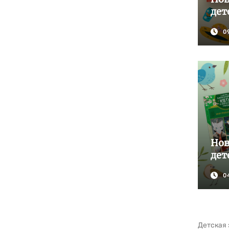
дет
0
Нов
дет
0
Детская 