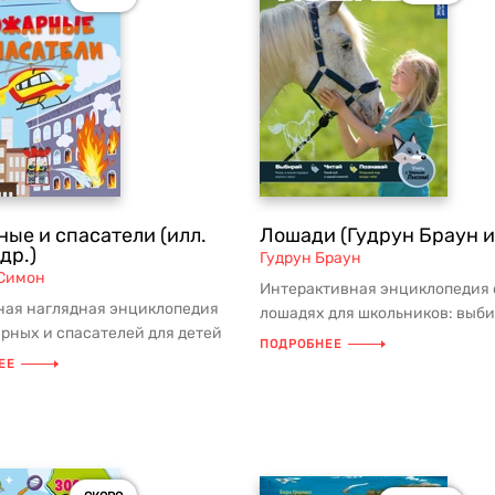
ые и спасатели (илл.
Лошади (Гудрун Браун и 
др.)
Гудрун Браун
Симон
Интерактивная энциклопедия 
ная наглядная энциклопедия
лошадях для школьников: выби
рных и спасателей для детей
тебе интересно, и изучай! АННО
ПОДРОБНЕЕ
 возраста с интерактив...
ЕЕ