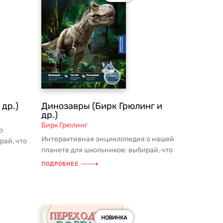
др.)
Динозавры (Бирк Грюлинг и
др.)
Бирк Грюлинг
о
Интерактивная энциклопедия о нашей
рай, что
планете для школьников: выбирай, что
Т...
тебе интересно, и изучай! ...
ПОДРОБНЕЕ
НОВИНКА