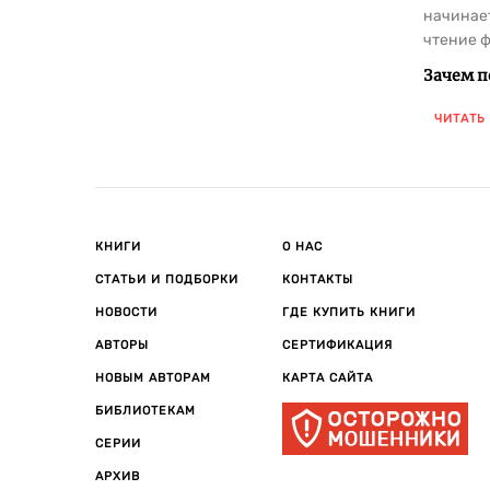
начинает
чтение ф
Зачем п
Познава
ЧИТАТЬ
- 
- 
- 
- 
КНИГИ
О НАС
Детские 
не прос
СТАТЬИ И ПОДБОРКИ
КОНТАКТЫ
Темы и 
НОВОСТИ
ГДЕ КУПИТЬ КНИГИ
В раздел
АВТОРЫ
СЕРТИФИКАЦИЯ
НОВЫМ АВТОРАМ
КАРТА САЙТА
- 
- 
БИБЛИОТЕКАМ
- 
СЕРИИ
- 
- 
АРХИВ